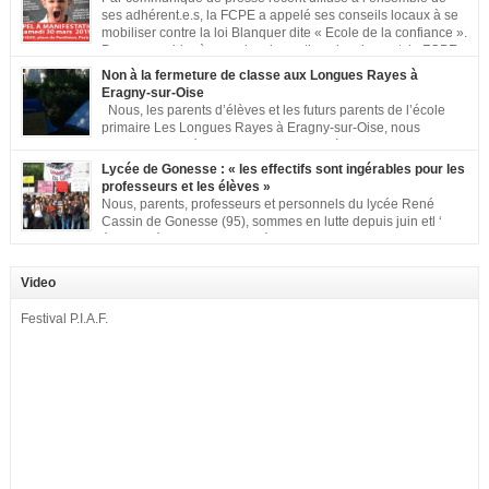
ses adhérent.e.s, la FCPE a appelé ses conseils locaux à se
mobiliser contre la loi Blanquer dite « Ecole de la confiance ».
Pour vous aider à organiser les actions localement, la FCPE
met à votre disposition ce kit de mobilisation comprenant : 1 affiche
Non à la fermeture de classe aux Longues Rayes à
appelant […]
Eragny-sur-Oise
Nous, les parents d’élèves et les futurs parents de l’école
primaire Les Longues Rayes à Eragny-sur-Oise, nous
signons cette pétition pour dire « NON à la fermeture de
classe aux Longues Rayes ». Non à la dégradation continue des conditions
Lycée de Gonesse : « les effectifs sont ingérables pour les
d’accueil et d’apprentissage de nos enfants à l’école primaire. Chaque
professeurs et les élèves »
enfant a droit à […]
Nous, parents, professeurs et personnels du lycée René
Cassin de Gonesse (95), sommes en lutte depuis juin etl ‘
équipe pédagogique en grève depuis le vendredi 2
septembre pour dénoncer les classes surchargées, en cette rentrée 2016-
2017 : – toutes les classes de secondes entre 34 et 35 élèves ! – de
Video
nombreuses classes de première et […]
Festival P.I.A.F.