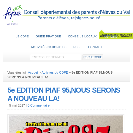
Parents d'élèves, rejoignez-nous!
LE CDPE
GUIDE PRATIQUE
CONSEILS LOCAUX
ACTIONS
ACTIVITÉS NATIONALES
RESF
CONTACT
Vous êtes ici :
Accueil
»
Activités du CDPE
»
5e EDITION PIAF 95,NOUS
SERONS A NOUVEAU LA!
5e EDITION PIAF 95,NOUS SERONS
A NOUVEAU LA!
|
5 mai 2017
|
0 Commentaire