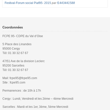
Festival-Forum social Piaf95- 2015
par
f1443441588
Coordonnées
FCPE 95- CDPE du Val d’Oise
5 Place des Linandes
95000 Cergy
Tél: 01 30 32 67 67
47/51 Ave de la division Leclerc
95200 Sarcelles
Tél: 01 30 32 67 67
Mail: fcpe95@fcpe95.com
Site : fcpe95.com
Permanences : de 10h à 17h
Cergy : Lundi, Vendredi et les 2ème – 4ème Mercredi
Sarcelles : Mardi et les 1er, 3ème, 5ème Mercredi