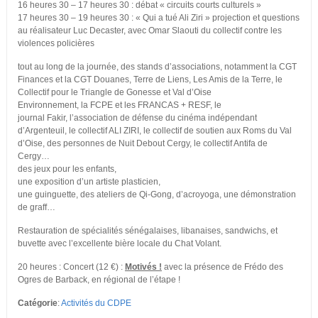
16 heures 30 – 17 heures 30 : débat « circuits courts culturels »
17 heures 30 – 19 heures 30 : « Qui a tué Ali Ziri » projection et questions
au réalisateur Luc Decaster, avec Omar Slaouti du collectif contre les
violences policières
tout au long de la journée, des stands d’associations, notamment la CGT
Finances et la CGT Douanes, Terre de Liens, Les Amis de la Terre, le
Collectif pour le Triangle de Gonesse et Val d’Oise
Environnement, la FCPE et les FRANCAS + RESF, le
journal Fakir, l’association de défense du cinéma indépendant
d’Argenteuil, le collectif ALI ZIRI, le collectif de soutien aux Roms du Val
d’Oise, des personnes de Nuit Debout Cergy, le collectif Antifa de
Cergy…
des jeux pour les enfants,
une exposition d’un artiste plasticien,
une guinguette, des ateliers de Qi-Gong, d’acroyoga, une démonstration
de graff…
Restauration de spécialités sénégalaises, libanaises, sandwichs, et
buvette avec l’excellente bière locale du Chat Volant.
20 heures : Concert (12 €) :
Motivés !
avec la présence de Frédo des
Ogres de Barback, en régional de l’étape !
Catégorie
:
Activités du CDPE