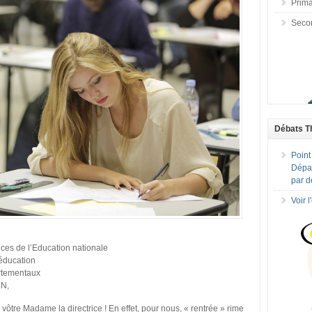
Prima
Seco
Débats T
Point
Dépar
par d
Voir 
ces de l’Education nationale
éducation
rtementaux
EN,
 vôtre Madame la directrice ! En effet, pour nous, « rentrée » rime