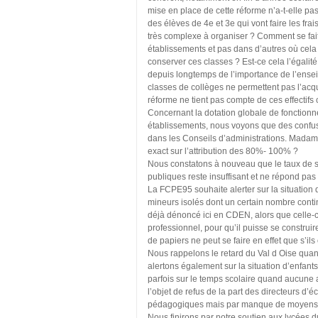
mise en place de cette réforme n’a-t-elle pas
des élèves de 4e et 3e qui vont faire les fra
très complexe à organiser ? Comment se fait
établissements et pas dans d’autres où cela 
conserver ces classes ? Est-ce cela l’égalité
depuis longtemps de l’importance de l’ensei
classes de collèges ne permettent pas l’acq
réforme ne tient pas compte de ces effectifs
Concernant la dotation globale de fonctionn
établissements, nous voyons que des confus
dans les Conseils d’administrations. Madame
exact sur l’attribution des 80%- 100% ?
Nous constatons à nouveau que le taux de s
publiques reste insuffisant et ne répond pa
La FCPE95 souhaite alerter sur la situation
mineurs isolés dont un certain nombre conti
déjà dénoncé ici en CDEN, alors que celle-ci
professionnel, pour qu’il puisse se construi
de papiers ne peut se faire en effet que s’ils
Nous rappelons le retard du Val d Oise quan
alertons également sur la situation d’enfants
parfois sur le temps scolaire quand aucune au
l’objet de refus de la part des directeurs
pédagogiques mais par manque de moyens 
Nous finirons par notre soutien aux lycées 