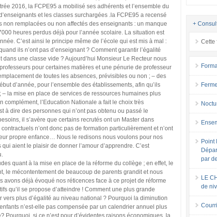
ntrée 2016, la FCPE95 a mobilisé ses adhérents et l’ensemble du
d’enseignants et les classes surchargées .la FCPE95 a recensé
+ Consul
s non remplacées ou non affectés des enseignants : un manque
7000 heures perdus déjà pour l’année scolaire. La situation est
née. C’est ainsi le principe même de l’école qui est mis à mal :
Cette 
uand ils n’ont pas d’enseignant ? Comment garantir l’égalité
nt dans une classe vide ? Aujourd’hui Monsieur Le Recteur nous
Forma
 professeurs pour certaines matières et une pénurie de professeur
emplacement de toutes les absences, prévisibles ou non ; – des
Ferme
ébut d’année, pour l’ensemble des établissements, afin qu’ils
; – la mise en place de services de ressources humaines plus
En complément, l’Education Nationale a fait le choix très
Noctu
est à dire des personnes qui n’ont pas obtenu ou passé le
esoins, il s’avère que certains recrutés ont un Master dans
Ensem
contractuels n’ont donc pas de formation particulièrement et n’ont
leur propre enfance… Nous le redisons nous voulons pour nos
Point 
qui aient le plaisir de donner l’amour d’apprendre. C’est
Dépar
u.
par d
des quant à la mise en place de la réforme du collège ; en effet, le
ant, le mécontentement de beaucoup de parents grandit et nous
LE CH
 avons déjà évoqué nos réticences face à ce projet de réforme
de ni
tifs qu’il se propose d’atteindre ! Comment une plus grande
 vers plus d’égalité au niveau national ? Pourquoi la diminution
Courri
nfants n’est-elle pas compensée par un calendrier annuel plus
? Pourquoi, si ce n’est pour d’évidentes raisons économiques, la