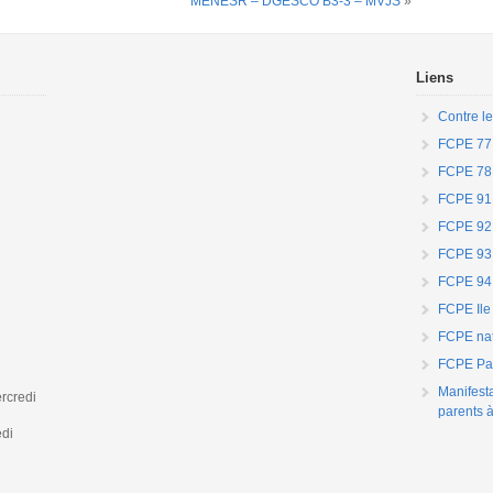
MENESR – DGESCO B3-3 – MVJS
»
Liens
Contre le
FCPE 77
FCPE 78
FCPE 91
FCPE 92
FCPE 93
FCPE 94
FCPE Ile
FCPE nat
FCPE Par
Manifest
rcredi
parents à
edi