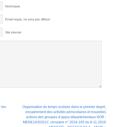
Nomrequis
Email requis; ne sera pas diffusé
Site internet
 les
Organisation du temps scolaire dans le premier degré,
encadrement des activités périscolaires et nouvelles
actions des groupes d’appui départementaux NOR :
MENE1630321C circulaire n° 2016-165 du 8-11-2016