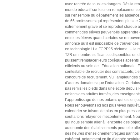
avec rentrée de tous les dangers. Dés la re
monde éducatif sur les non-remplacements 
sur l’ensemble du département les absence
de 66 professeurs qui représentent plus de 
extrêmement grave et se reproduit chaque an
comment des élèves peuvent-ils apprendre q
entre les élèves quand certains se retrouve
annonce qu’il est impossible de trouver des
en technologie ! La FCPE95 réclame : – le r
TZR en nombre suffisant et disponibles en d
puissent remplacer leurs collègues absents 
efficients au sein de l’Education nationale. 
contestable de recruter des contractuels, c’
concours de recrutement. Vu l’ampleur des b
d’autres domaines que l’éducation. Certains 
pas remis les pieds dans une école depuis 
enfants des adultes formés, des enseignants 
l’apprentissage de nos enfants qui est en je
Nous renouvelons ici nos plus vives inquiétu
calendrier se faisant de plus en plus press
souhaitons relayer ce mécontentement. Nous
qui nous semble aller à l’encontre des objec
autonomie des établissements peut-elle aller
des heures d’enseignement reçues par nos e
cohérent, notamment en fin d’année scolaire