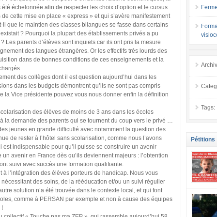
Ferme
 été échelonnée afin de respecter les choix d’option et le cursus
is de cette mise en place « express » et qui s’avère manifestement
-il que le maintien des classes bilangues se fasse dans certains
Forma
existait ? Pourquoi la plupart des établissements privés a pu
visio
 ? Les parents d’élèves sont inquiets car ils ont pris la mesure
gnement des langues étrangères. Or les effectifs très lourds des
uisition dans de bonnes conditions de ces enseignements et la
Archi
 chargés.
ement des collèges dont il est question aujourd’hui dans les
ions dans les budgets démontrent qu’ils ne sont pas compris
Categ
 la Vice présidente pouvez vous nous donner enfin la définition
Tags:
colarisation des élèves de moins de 3 ans dans les écoles
s à la demande des parents qui se tournent du coup vers le privé …
 des jeunes en grande difficulté avec notamment la question des
nue de rester à l’hôtel sans scolarisation, comme nous l’avons
Pétitions
 est indispensable pour qu’il puisse se construire un avenir
re un avenir en France dès qu’ils deviennent majeurs : l’obtention
 ont suivi avec succès une formation qualifiante.
t à l’intégration des élèves porteurs de handicap. Nous vous
 nécessitant des soins, de la rééducation et/ou un suivi régulier
tre solution n’a été trouvée dans le contexte local, et qui font
se mobilis
 d’écoles, comme à PERSAN par exemple et non à cause des équipes
confiance
!
localement
du collectif « Touche pas ma ZEP », qui rassemble aujourd’hui 58