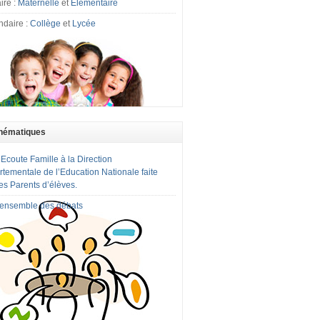
ire :
Maternelle
et
Elémentaire
ndaire :
Collège
et
Lycée
hématiques
 Ecoute Famille à la Direction
tementale de l’Education Nationale faite
es Parents d’élèves.
l'ensemble des débats