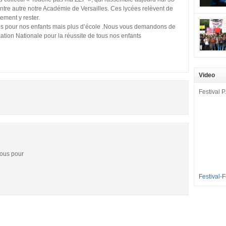
mobilisat
tre autre notre Académie de Versailles. Ces lycées relèvent de
mement y rester.
cette pét
ns pour nos enfants mais plus d’école .Nous vous demandons de
aux Longu
des condi
ation Nationale pour la réussite de tous nos enfants
enfants à 
sommes en
en grève 
Video
dénoncer 
2016-2017
Festival P.
et 35 élè
[…]
vous pour
Festival-