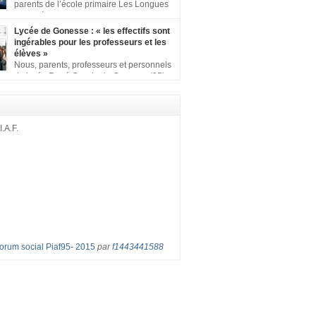
ion comprenant : 1 affiche appelant […]
parents de l’école primaire Les Longues
Rayes à Eragny-sur-Oise, nous signons
ition pour dire « NON à la fermeture de classe
Lycée de Gonesse : « les effectifs sont
es Rayes ». Non à la dégradation continue
ingérables pour les professeurs et les
tions d’accueil et d’apprentissage de nos
élèves »
l’école primaire. Chaque enfant a droit à […]
Nous, parents, professeurs et personnels
du lycée René Cassin de Gonesse (95),
 lutte depuis juin etl ‘ équipe pédagogique
depuis le vendredi 2 septembre pour
les classes surchargées, en cette rentrée
 : – toutes les classes de secondes entre 34
I.A.F.
ves ! – de nombreuses classes de première et
Forum social Piaf95- 2015
par
f1443441588