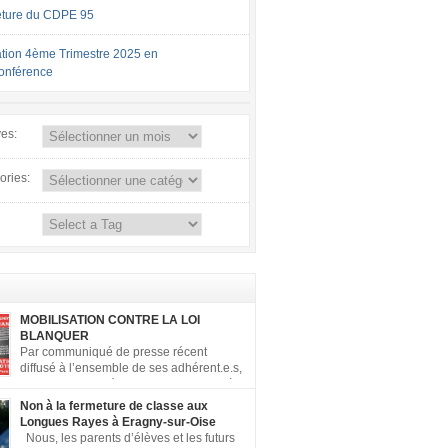
ture du CDPE 95
tion 4ème Trimestre 2025 en
conférence
ves:
ories:
MOBILISATION CONTRE LA LOI
BLANQUER
Par communiqué de presse récent
diffusé à l’ensemble de ses adhérent.e.s,
la FCPE a appelé ses conseils locaux à
er contre la loi Blanquer dite « Ecole de la
Non à la fermeture de classe aux
 ». Pour vous aider à organiser les actions
Longues Rayes à Eragny-sur-Oise
, la FCPE met à votre disposition ce kit de
Nous, les parents d’élèves et les futurs