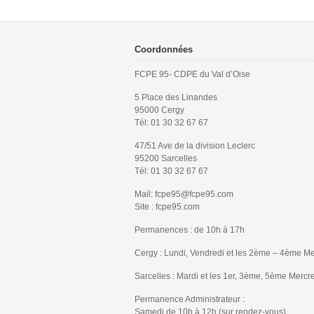
Coordonnées
FCPE 95- CDPE du Val d’Oise
5 Place des Linandes
95000 Cergy
Tél: 01 30 32 67 67
47/51 Ave de la division Leclerc
95200 Sarcelles
Tél: 01 30 32 67 67
Mail: fcpe95@fcpe95.com
Site : fcpe95.com
Permanences : de 10h à 17h
Cergy : Lundi, Vendredi et les 2ème – 4ème Me
Sarcelles : Mardi et les 1er, 3ème, 5ème Mercr
Permanence Administrateur :
Samedi de 10h à 12h (sur rendez-vous)