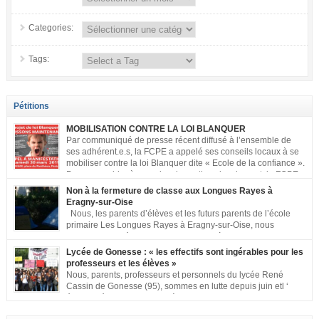
Categories:
Tags:
Pétitions
MOBILISATION CONTRE LA LOI BLANQUER
Par communiqué de presse récent diffusé à l’ensemble de
ses adhérent.e.s, la FCPE a appelé ses conseils locaux à se
mobiliser contre la loi Blanquer dite « Ecole de la confiance ».
Pour vous aider à organiser les actions localement, la FCPE
met à votre disposition ce kit de mobilisation comprenant : 1 affiche
Non à la fermeture de classe aux Longues Rayes à
appelant […]
Eragny-sur-Oise
Nous, les parents d’élèves et les futurs parents de l’école
primaire Les Longues Rayes à Eragny-sur-Oise, nous
signons cette pétition pour dire « NON à la fermeture de
classe aux Longues Rayes ». Non à la dégradation continue des conditions
Lycée de Gonesse : « les effectifs sont ingérables pour les
d’accueil et d’apprentissage de nos enfants à l’école primaire. Chaque
professeurs et les élèves »
enfant a droit à […]
Nous, parents, professeurs et personnels du lycée René
Cassin de Gonesse (95), sommes en lutte depuis juin etl ‘
équipe pédagogique en grève depuis le vendredi 2
septembre pour dénoncer les classes surchargées, en cette rentrée 2016-