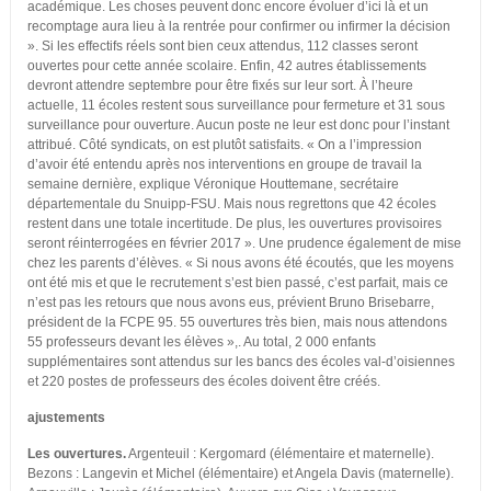
académique. Les choses peuvent donc encore évoluer d’ici là et un
recomptage aura lieu à la rentrée pour confirmer ou infirmer la décision
». Si les effectifs réels sont bien ceux attendus, 112 classes seront
ouvertes pour cette année scolaire. Enfin, 42 autres établissements
devront attendre septembre pour être fixés sur leur sort. À l’heure
actuelle, 11 écoles restent sous surveillance pour fermeture et 31 sous
surveillance pour ouverture. Aucun poste ne leur est donc pour l’instant
attribué. Côté syndicats, on est plutôt satisfaits. « On a l’impression
d’avoir été entendu après nos interventions en groupe de travail la
semaine dernière, explique Véronique Houttemane, secrétaire
départementale du Snuipp-FSU. Mais nous regrettons que 42 écoles
restent dans une totale incertitude. De plus, les ouvertures provisoires
seront réinterrogées en février 2017 ». Une prudence également de mise
chez les parents d’élèves. « Si nous avons été écoutés, que les moyens
ont été mis et que le recrutement s’est bien passé, c’est parfait, mais ce
n’est pas les retours que nous avons eus, prévient Bruno Brisebarre,
président de la FCPE 95. 55 ouvertures très bien, mais nous attendons
55 professeurs devant les élèves »,. Au total, 2 000 enfants
supplémentaires sont attendus sur les bancs des écoles val-d’oisiennes
et 220 postes de professeurs des écoles doivent être créés.
ajustements
Les ouvertures.
Argenteuil : Kergomard (élémentaire et maternelle).
Bezons : Langevin et Michel (élémentaire) et Angela Davis (maternelle).