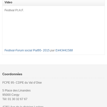
2017 : – toutes les classes de secondes entre 34 et 35 élèves ! – de
Video
nombreuses classes de première et […]
Festival P.I.A.F.
Festival-Forum social Piaf95- 2015
par
f1443441588
Coordonnées
FCPE 95- CDPE du Val d’Oise
5 Place des Linandes
95000 Cergy
Tél: 01 30 32 67 67
47/51 Ave de la division Leclerc