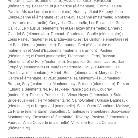
Arnouville : Jaurès (élémentaire). Auvers-sur-Oise : Vavasseur
(élémentaire). Bessancourt (Lamartine (élémentaire). Cormeilles-en-
Parisis : Alsace Lorraine (élémentaire). Herblay : Saint-Exupéry, Jean-
Louis-Etienne (élémentaire) et Jean-Louis Etienne (maternelle). Pontoise
: Les Larris (maternelle). Cergy : La Chanterelle, Les Essarts, Le Gros
Caillou, Le Nautilus (élémentaire) et Le Hazay (maternelle). Ennery :
Claudel G. (élémentaire). Domont : Charles-de-Gaulle (élémentaire) et
Louis Pasteur (maternelle). Eragny-sur-Oise : Le Grillon (élémentaire) et
Le Bois, Neruda (maternelle). Eaubonne : Bert (élémentaire et
maternelle) et Mont d’Eaubonne (maternelle). Ermont : Pasteur
(élémentaire) et Ravel (maternelle). Franconville : Ferry, Buisson
(élémentaire) et Ferry (maternelle). Garges-lès-Gonesse : Jaurès, Saint-
Exupéry (élémentaire) et Jaurès (maternelle). Jouy-le-Moutier : Les
Tremblays (élémentaire). Mériel : Bertin (élémentaire). Méry-sur-Oise :
Centre (élémentaire) et Vaux (maternelle). Montigny-lès-Cormeilles :
Braque, Glay (maternelle). Montmorency : Buisson (élémentaire). Persan
: Eluard 1 (élémentaire). Puiseux-en-France ; Bois du Coudray
(maternelle). Puiseux-Pontoise : Le Vieux-Noyer (élémentaire). Saint-
Brice-sous-Forêt : Ferry (élémentaire). Saint-Gratien : Grusse Dagneaux
(élémentaire) et Kergomard (maternelle). Saint-Ouen-l’Aumône : Matisse,
La Prairie (élémentaire). Sarcelles : Chantepie (élémentaire). Soisy-sous-
Montmorency : Descartes (élémentaire). Taverny : Pasteur (élémentaire).
Vauréal : Allée Couverte (maternelle). Villiers-le-Bel : La Cerisaie
(élémentaire).