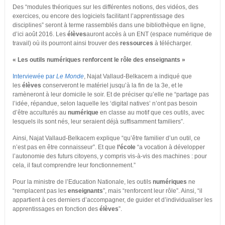
Des “modules théoriques sur les différentes notions, des vidéos, des
exercices, ou encore des logiciels facilitant l’apprentissage des
disciplines” seront à terme rassemblés dans une bibliothèque en ligne,
d’ici août 2016. Les
élèves
auront accès à un ENT (espace numérique de
travail) où ils pourront ainsi trouver des
ressources
à télécharger.
« Les outils numériques renforcent le rôle des enseignants »
Interviewée par
Le Monde
, Najat Vallaud-Belkacem a indiqué que
les
élèves
conserveront le matériel jusqu’à la fin de la 3e, et le
ramèneront à leur domicile le soir. Et de préciser qu’elle ne “partage pas
l’idée, répandue, selon laquelle les ‘digital natives’ n’ont pas besoin
d’être acculturés au
numérique
en classe au motif que ces outils, avec
lesquels ils sont nés, leur seraient déjà suffisamment familiers”.
Ainsi, Najat Vallaud-Belkacem explique “qu’être familier d’un outil, ce
n’est pas en être connaisseur”. Et que
l’école
“a vocation à développer
l’autonomie des futurs citoyens, y compris vis-à-vis des machines : pour
cela, il faut comprendre leur fonctionnement.”
Pour la ministre de l’Education Nationale, les outils
numériques
ne
“remplacent pas les
enseignants
”, mais “renforcent leur rôle”. Ainsi, “il
appartient à ces derniers d’accompagner, de guider et d’individualiser les
apprentissages en fonction des
élèves
”.