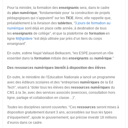
Pour la ministre, la formation des
enseignants
sera, dans le cadre
du
plan numérique
, “fondamentale pour la construction de projets
pédagogiques qui s’appuient” sur les
TICE
. Ainsi, elle rappelle que,
préalablement à la livraison des
tablettes
, “
3 jours de formation au
numérique
sont déjà en place cette année, à destination de tous
les
enseignants
de collège”, et que la plateforme de
formation
en
ligne
M@gistere
“est déjà utilisée par près d’un tiers du corps
enseignant”.
En outre, estime Najat Vallaud-Belkacem, “les ESPE joueront un rôle
essentiel dans la
formation
initiale des
enseignants
au
numérique
.”
Des ressources numériques bientôt à disposition des élèves
En outre, le ministère de l’Education Nationale a lancé un programme
avec des éditeurs scolaires et des “entreprises
numériques
de la Ed
Tech”, visant à “doter tous les élèves des
ressources
numériques
du
CM1 à la 3e, avec des services associés (exercices, consultation hors
ligne, partage et collaboration en classe…)”.
Toutes les disciplines seront couvertes. “Ces
ressources
seront mises à
disposition gratuitement durant 3 ans, accessibles sur tous les types
d’équipement”, ajoute le gouvernement, qui précise investir 18 millions
d’euros dans ce cadre.