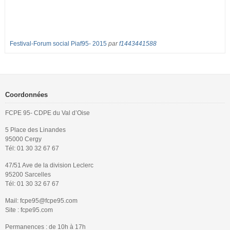
Festival-Forum social Piaf95- 2015
par
f1443441588
Coordonnées
FCPE 95- CDPE du Val d’Oise
5 Place des Linandes
95000 Cergy
Tél: 01 30 32 67 67
47/51 Ave de la division Leclerc
95200 Sarcelles
Tél: 01 30 32 67 67
Mail: fcpe95@fcpe95.com
Site : fcpe95.com
Permanences : de 10h à 17h