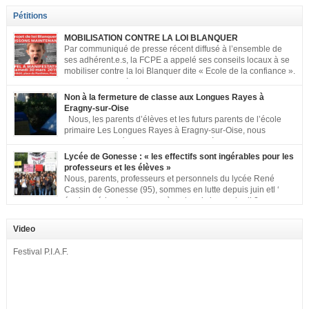
Pétitions
MOBILISATION CONTRE LA LOI BLANQUER
Par communiqué de presse récent diffusé à l’ensemble de
ses adhérent.e.s, la FCPE a appelé ses conseils locaux à se
mobiliser contre la loi Blanquer dite « Ecole de la confiance ».
Pour vous aider à organiser les actions localement, la FCPE
met à votre disposition ce kit de mobilisation comprenant : 1 affiche
Non à la fermeture de classe aux Longues Rayes à
appelant […]
Eragny-sur-Oise
Nous, les parents d’élèves et les futurs parents de l’école
primaire Les Longues Rayes à Eragny-sur-Oise, nous
signons cette pétition pour dire « NON à la fermeture de
classe aux Longues Rayes ». Non à la dégradation continue des conditions
Lycée de Gonesse : « les effectifs sont ingérables pour les
d’accueil et d’apprentissage de nos enfants à l’école primaire. Chaque
professeurs et les élèves »
enfant a droit à […]
Nous, parents, professeurs et personnels du lycée René
Cassin de Gonesse (95), sommes en lutte depuis juin etl ‘
équipe pédagogique en grève depuis le vendredi 2
septembre pour dénoncer les classes surchargées, en cette rentrée 2016-
2017 : – toutes les classes de secondes entre 34 et 35 élèves ! – de
Video
nombreuses classes de première et […]
Festival P.I.A.F.