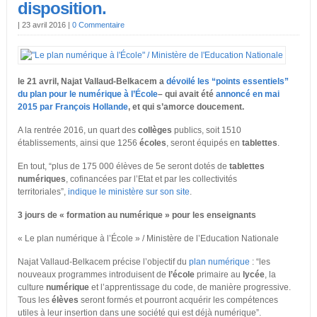
disposition.
|
23 avril 2016
|
0 Commentaire
le 21 avril, Najat Vallaud-Belkacem a
dévoilé les “points essentiels”
du plan pour le numérique à l’École
– qui avait été
annoncé en mai
2015 par François Hollande
, et qui s’amorce doucement.
A la rentrée 2016, un quart des
collèges
publics, soit 1510
établissements, ainsi que 1256
écoles
, seront équipés en
tablettes
.
En tout, “plus de 175 000 élèves de 5e seront dotés de
tablettes
numériques
, cofinancées par l’Etat et par les collectivités
territoriales”,
indique le ministère sur son site
.
3 jours de « formation au numérique » pour les enseignants
« Le plan numérique à l’École » / Ministère de l’Education Nationale
Najat Vallaud-Belkacem précise l’objectif du
plan numérique
: “les
nouveaux programmes introduisent de
l’école
primaire au
lycée
, la
culture
numérique
et l’apprentissage du code, de manière progressive.
Tous les
élèves
seront formés et pourront acquérir les compétences
utiles à leur insertion dans une société qui est déjà numérique”.