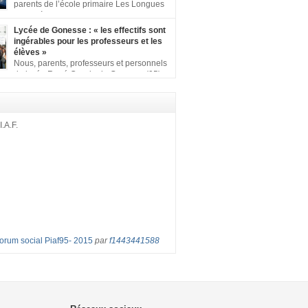
ion comprenant : 1 affiche appelant […]
parents de l’école primaire Les Longues
Rayes à Eragny-sur-Oise, nous signons
ition pour dire « NON à la fermeture de classe
Lycée de Gonesse : « les effectifs sont
es Rayes ». Non à la dégradation continue
ingérables pour les professeurs et les
tions d’accueil et d’apprentissage de nos
élèves »
l’école primaire. Chaque enfant a droit à […]
Nous, parents, professeurs et personnels
du lycée René Cassin de Gonesse (95),
 lutte depuis juin etl ‘ équipe pédagogique
depuis le vendredi 2 septembre pour
les classes surchargées, en cette rentrée
 : – toutes les classes de secondes entre 34
I.A.F.
ves ! – de nombreuses classes de première et
Forum social Piaf95- 2015
par
f1443441588