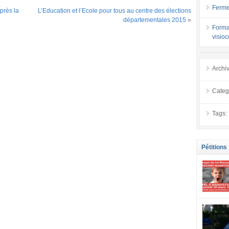
Ferme
près la
L’Education et l’Ecole pour tous au centre des élections
départementales 2015
»
Forma
visio
Archi
Categ
Tags:
Pétitions
se mobilis
confiance
localement