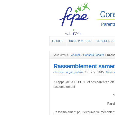
Parents
LE CDPE
GUIDE PRATIQUE
CONSEILS L
Vous êtes ici :
Accueil
»
Conseils Locaux
»
Rasse
Rassemblement samedi 
christine burgue-padoin
|
15 février 2015
|
0 Comm
A l’appel de la FCPE 95 et des parents d’é
rassemblement
S
Parvi
Rassemblement pour exprimer le mécontent