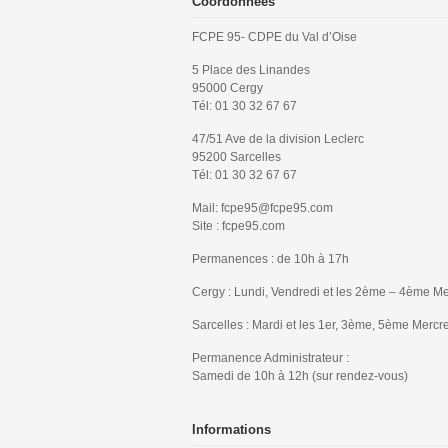
Coordonnées
FCPE 95- CDPE du Val d’Oise
5 Place des Linandes
95000 Cergy
Tél: 01 30 32 67 67
47/51 Ave de la division Leclerc
95200 Sarcelles
Tél: 01 30 32 67 67
Mail: fcpe95@fcpe95.com
Site : fcpe95.com
Permanences : de 10h à 17h
Cergy : Lundi, Vendredi et les 2ème – 4ème Me
Sarcelles : Mardi et les 1er, 3ème, 5ème Mercr
Permanence Administrateur :
Samedi de 10h à 12h (sur rendez-vous)
Informations