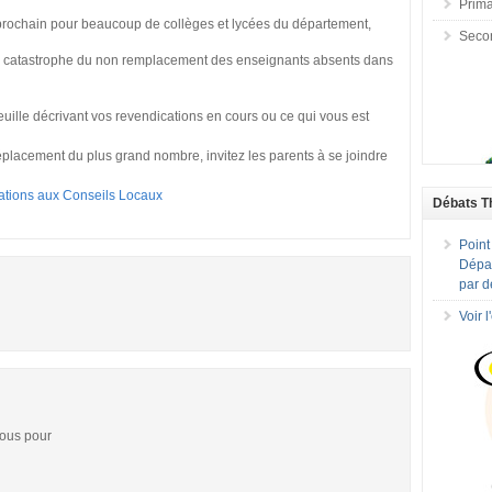
Prima
 prochain pour beaucoup de collèges et lycées du département,
Seco
la catastrophe du non remplacement des enseignants absents dans
uille décrivant vos revendications en cours ou ce qui vous est
éplacement du plus grand nombre, invitez les parents à se joindre
ations aux Conseils Locaux
Débats T
Point
Dépar
par d
Voir 
vous pour