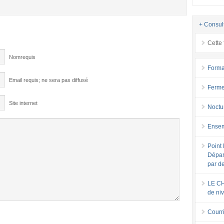
+ Consul
Cette 
Nomrequis
Forma
Email requis; ne sera pas diffusé
Ferme
Site internet
Noctu
Ensem
Point 
Dépar
par d
LE CH
de ni
Courri