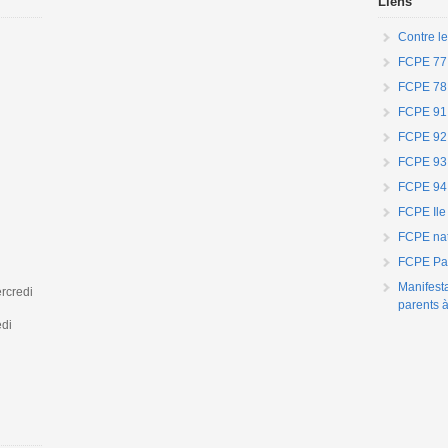
Liens
Contre le
FCPE 77
FCPE 78
FCPE 91
FCPE 92
FCPE 93
FCPE 94
FCPE Ile
FCPE nat
FCPE Par
Manifest
rcredi
parents à
edi