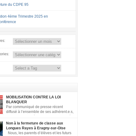
ture du CDPE 95
tion 4ème Trimestre 2025 en
conférence
ves:
ories:
MOBILISATION CONTRE LA LOI
BLANQUER
Par communiqué de presse récent
diffusé à l’ensemble de ses adhérent.e.s,
la FCPE a appelé ses conseils locaux à
er contre la loi Blanquer dite « Ecole de la
Non à la fermeture de classe aux
 ». Pour vous aider à organiser les actions
Longues Rayes à Eragny-sur-Oise
, la FCPE met à votre disposition ce kit de
Nous, les parents d’élèves et les futurs