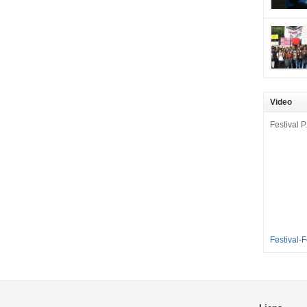
mobilisat
cette pét
aux Longu
des condi
enfants à 
sommes en
en grève 
Video
dénoncer 
2016-2017
Festival P.
et 35 élè
[…]
Festival-