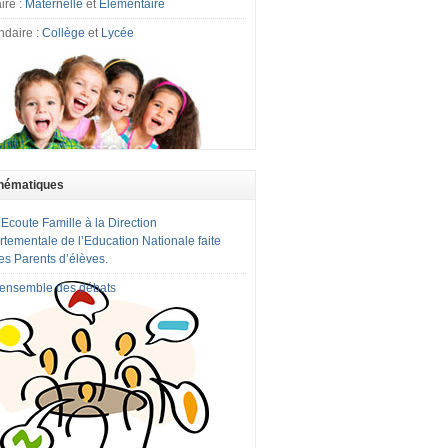
ire :
Maternelle
et
Elémentaire
ndaire :
Collège
et
Lycée
hématiques
 Ecoute Famille à la Direction
tementale de l’Education Nationale faite
es Parents d’élèves.
l'ensemble des débats