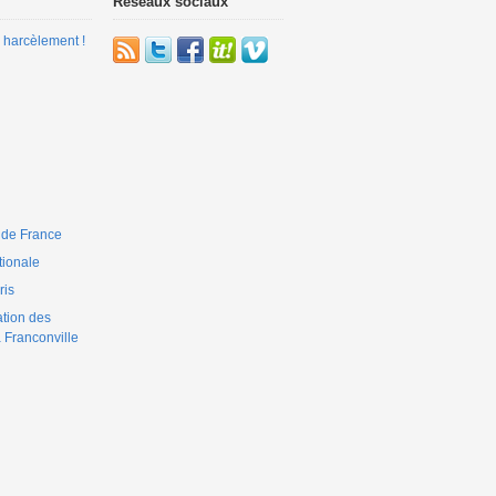
Réseaux sociaux
 harcèlement !
 de France
ionale
is
ation des
 Franconville