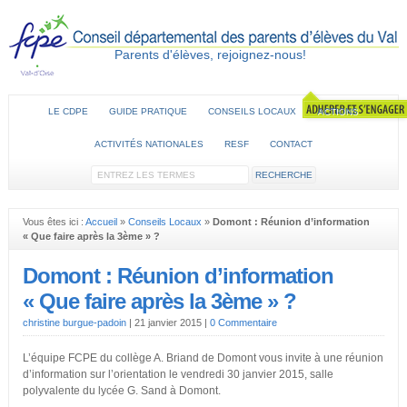
Parents d'élèves, rejoignez-nous!
LE CDPE
GUIDE PRATIQUE
CONSEILS LOCAUX
ACTIONS
ACTIVITÉS NATIONALES
RESF
CONTACT
Vous êtes ici :
Accueil
»
Conseils Locaux
»
Domont : Réunion d’information
« Que faire après la 3ème » ?
Domont : Réunion d’information
« Que faire après la 3ème » ?
christine burgue-padoin
|
21 janvier 2015
|
0 Commentaire
L’équipe FCPE du collège A. Briand de Domont vous invite à une réunion
d’information sur l’orientation le vendredi 30 janvier 2015, salle
polyvalente du lycée G. Sand à Domont.