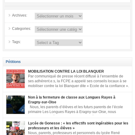
Archives:
Categories:
Tags:
Pétitions
MOBILISATION CONTRE LA LOI BLANQUER
Par communiqué de presse récent diffusé à l’ensemble de
ses adhérent.e.s, la FCPE a appelé ses conseils locaux à se
mobiliser contre la loi Blanquer dite « Ecole de la confiance ».
Pour vous aider à organiser les actions localement, la FCPE
met à votre disposition ce kit de mobilisation comprenant : 1 affiche
Non à la fermeture de classe aux Longues Rayes à
appelant […]
Eragny-sur-Oise
Nous, les parents d’élèves et les futurs parents de l’école
primaire Les Longues Rayes à Eragny-sur-Oise, nous
signons cette pétition pour dire « NON à la fermeture de
classe aux Longues Rayes ». Non à la dégradation continue des conditions
Lycée de Gonesse : « les effectifs sont ingérables pour les
d’accueil et d’apprentissage de nos enfants à l’école primaire. Chaque
professeurs et les élèves »
enfant a droit à […]
Nous, parents, professeurs et personnels du lycée René