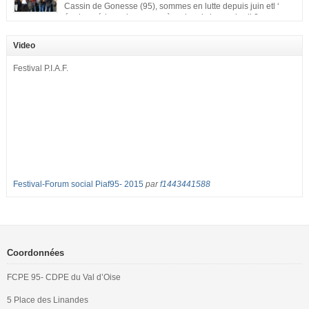
Cassin de Gonesse (95), sommes en lutte depuis juin etl ‘
équipe pédagogique en grève depuis le vendredi 2
septembre pour dénoncer les classes surchargées, en cette rentrée 2016-
2017 : – toutes les classes de secondes entre 34 et 35 élèves ! – de
Video
nombreuses classes de première et […]
Festival P.I.A.F.
Festival-Forum social Piaf95- 2015
par
f1443441588
Coordonnées
FCPE 95- CDPE du Val d’Oise
5 Place des Linandes