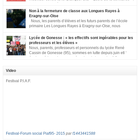
Pour vous aider à organiser les actions localement, la FCPE
met à votre disposition ce kit de mobilisation comprenant : 1 affiche
Non à la fermeture de classe aux Longues Rayes à
appelant […]
Eragny-sur-Oise
Nous, les parents d’élèves et les futurs parents de l’école
primaire Les Longues Rayes à Eragny-sur-Oise, nous
signons cette pétition pour dire « NON à la fermeture de
classe aux Longues Rayes ». Non à la dégradation continue des conditions
Lycée de Gonesse : « les effectifs sont ingérables pour les
d’accueil et d’apprentissage de nos enfants à l’école primaire. Chaque
professeurs et les élèves »
enfant a droit à […]
Nous, parents, professeurs et personnels du lycée René
Cassin de Gonesse (95), sommes en lutte depuis juin etl ‘
équipe pédagogique en grève depuis le vendredi 2
septembre pour dénoncer les classes surchargées, en cette rentrée 2016-
2017 : – toutes les classes de secondes entre 34 et 35 élèves ! – de
Video
nombreuses classes de première et […]
Festival P.I.A.F.
Festival-Forum social Piaf95- 2015
par
f1443441588