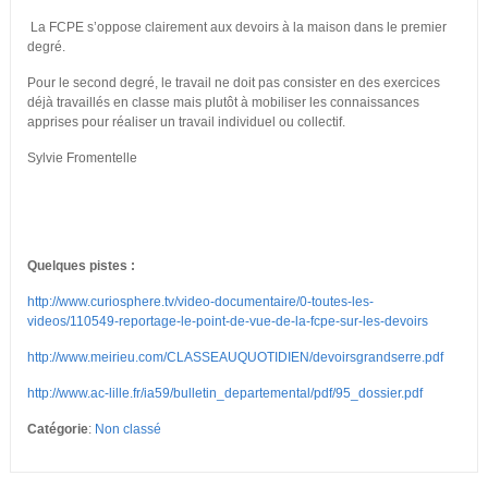
La FCPE s’oppose clairement aux devoirs à la maison dans le premier
degré.
Pour le second degré, le travail ne doit pas consister en des exercices
déjà travaillés en classe mais plutôt à mobiliser les connaissances
apprises pour réaliser un travail individuel ou collectif.
Sylvie Fromentelle
Quelques pistes :
http://www.curiosphere.tv/video-documentaire/0-toutes-les-
videos/110549-reportage-le-point-de-vue-de-la-fcpe-sur-les-devoirs
http://www.meirieu.com/CLASSEAUQUOTIDIEN/devoirsgrandserre.pdf
http://www.ac-lille.fr/ia59/bulletin_departemental/pdf/95_dossier.pdf
Catégorie
:
Non classé