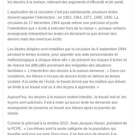
les devoirs à la maison, retenant des arguments d’efficacité et de santé.
L’application de la circulaire n’est pas satisfaisante, plusieurs textes
doivent rappeler l’interdiction : en 1962, 1964, 1971, 1986, 1990. La
circulaire du 17 décembre 1964 ajoute même une précision et porte
l’interdiction aux « écrits à exécuter hors de la classe », puisque certains
enseignants interprètent les textes en déclarant ne pas donner des
devoirs mais des exercices écrits.
Les études dirigées sont installées par la circulaire du 6 septembre 1994
pendant le temps scolaire, pour apporter une aide personnalisée et
méthodologique à chaque élève afin « de prévenir les risques d’échec et
de réduire les difficultés provenant des inégalités des situations
familiales ». L’interdiction des devoirs à la maison demeure : « Dans ces
conditions, les élèves n’ont pas de devoirs écrits en dehors du temps
scolaire. A la sortie de l’école, le travail donné par les maîtres aux élèves
se limite à un travail oral ou à des leçons à apprendre. »
Aujourd’hui, les devoirs à la maison restent interdits ; le travail oral et les
leçons sont autorisés. Il est à noter qu’aucun texte ne demande aux
enseignants de prescrire un travail aux élèves après la journée de
classe.
Comme le précisait à la rentrée 2010, Jean-Jacques Hazan, président de
la FCPE : « Les élèves sont la seule catégorie de la population qui
travaille sept jour sur sept. Pour nous, il ne faut plus de devoirs à la