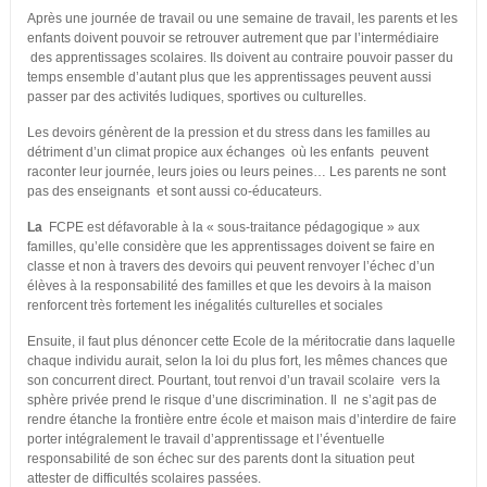
Après une journée de travail ou une semaine de travail, les parents et les
enfants doivent pouvoir se retrouver autrement que par l’intermédiaire
des apprentissages scolaires. Ils doivent au contraire pouvoir passer du
temps ensemble d’autant plus que les apprentissages peuvent aussi
passer par des activités ludiques, sportives ou culturelles.
Les devoirs génèrent de la pression et du stress dans les familles au
détriment d’un climat propice aux échanges où les enfants peuvent
raconter leur journée, leurs joies ou leurs peines… Les parents ne sont
pas des enseignants et sont aussi co-éducateurs.
La
FCPE est défavorable à la « sous-traitance pédagogique » aux
familles, qu’elle considère que les apprentissages doivent se faire en
classe et non à travers des devoirs qui peuvent renvoyer l’échec d’un
élèves à la responsabilité des familles et que les devoirs à la maison
renforcent très fortement les inégalités culturelles et sociales
Ensuite, il faut plus dénoncer cette Ecole de la méritocratie dans laquelle
chaque individu aurait, selon la loi du plus fort, les mêmes chances que
son concurrent direct. Pourtant, tout renvoi d’un travail scolaire vers la
sphère privée prend le risque d’une discrimination. Il ne s’agit pas de
rendre étanche la frontière entre école et maison mais d’interdire de faire
porter intégralement le travail d’apprentissage et l’éventuelle
responsabilité de son échec sur des parents dont la situation peut
attester de difficultés scolaires passées.