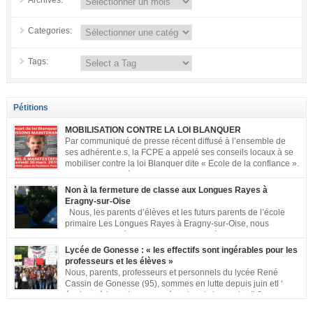
Archives:
Categories:
Tags:
Pétitions
MOBILISATION CONTRE LA LOI BLANQUER
Par communiqué de presse récent diffusé à l’ensemble de
ses adhérent.e.s, la FCPE a appelé ses conseils locaux à se
mobiliser contre la loi Blanquer dite « Ecole de la confiance ».
Pour vous aider à organiser les actions localement, la FCPE
met à votre disposition ce kit de mobilisation comprenant : 1 affiche
Non à la fermeture de classe aux Longues Rayes à
appelant […]
Eragny-sur-Oise
Nous, les parents d’élèves et les futurs parents de l’école
primaire Les Longues Rayes à Eragny-sur-Oise, nous
signons cette pétition pour dire « NON à la fermeture de
classe aux Longues Rayes ». Non à la dégradation continue des conditions
Lycée de Gonesse : « les effectifs sont ingérables pour les
d’accueil et d’apprentissage de nos enfants à l’école primaire. Chaque
professeurs et les élèves »
enfant a droit à […]
Nous, parents, professeurs et personnels du lycée René
Cassin de Gonesse (95), sommes en lutte depuis juin etl ‘
équipe pédagogique en grève depuis le vendredi 2
septembre pour dénoncer les classes surchargées, en cette rentrée 2016-