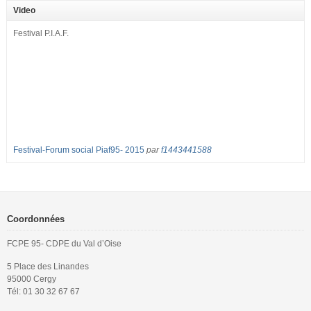
2017 : – toutes les classes de secondes entre 34 et 35 élèves ! – de
Video
nombreuses classes de première et […]
Festival P.I.A.F.
Festival-Forum social Piaf95- 2015
par
f1443441588
Coordonnées
FCPE 95- CDPE du Val d’Oise
5 Place des Linandes
95000 Cergy
Tél: 01 30 32 67 67