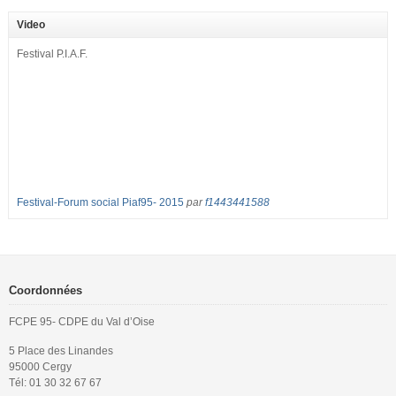
septembre pour dénoncer les classes surchargées, en cette rentrée 2016-
2017 : – toutes les classes de secondes entre 34 et 35 élèves ! – de
Video
nombreuses classes de première et […]
Festival P.I.A.F.
Festival-Forum social Piaf95- 2015
par
f1443441588
Coordonnées
FCPE 95- CDPE du Val d’Oise
5 Place des Linandes
95000 Cergy
Tél: 01 30 32 67 67