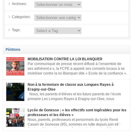
Archives:
Categories:
Tags:
Pétitions
MOBILISATION CONTRE LA LOI BLANQUER
Par communiqué de presse récent diffusé à l’ensemble de
ses adhérent.e.s, la FCPE a appelé ses conseils locaux à se
mobiliser contre la loi Blanquer dite « Ecole de la confiance ».
Pour vous aider à organiser les actions localement, la FCPE
met à votre disposition ce kit de mobilisation comprenant : 1 affiche
Non à la fermeture de classe aux Longues Rayes à
appelant […]
Eragny-sur-Oise
Nous, les parents d’élèves et les futurs parents de l’école
primaire Les Longues Rayes à Eragny-sur-Oise, nous
signons cette pétition pour dire « NON à la fermeture de
classe aux Longues Rayes ». Non à la dégradation continue des conditions
Lycée de Gonesse : « les effectifs sont ingérables pour les
d’accueil et d’apprentissage de nos enfants à l’école primaire. Chaque
professeurs et les élèves »
enfant a droit à […]
Nous, parents, professeurs et personnels du lycée René
Cassin de Gonesse (95), sommes en lutte depuis juin etl ‘
équipe pédagogique en grève depuis le vendredi 2