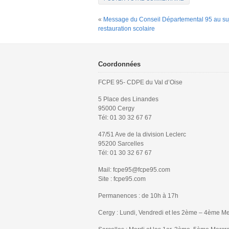
«
Message du Conseil Départemental 95 au suj
restauration scolaire
Coordonnées
FCPE 95- CDPE du Val d’Oise
5 Place des Linandes
95000 Cergy
Tél: 01 30 32 67 67
47/51 Ave de la division Leclerc
95200 Sarcelles
Tél: 01 30 32 67 67
Mail: fcpe95@fcpe95.com
Site : fcpe95.com
Permanences : de 10h à 17h
Cergy : Lundi, Vendredi et les 2ème – 4ème Me