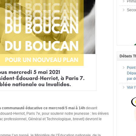
Prima
Seco
Débats T
Point
Dépar
par d
Voir 
a communauté éducative ce mercredi 5 mai à 14h
devant
ouard-Herriot, Paris 7e, pour soutenir notre jeunesse : les élèves
c professionnel, Général et Technologique, brevet) devront le
 comme l’an passé, le Ministère de l’Education nationale, de la