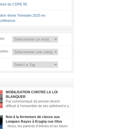
ture du CDPE 95
tion 4ème Trimestre 2025 en
conférence
ves:
ories:
MOBILISATION CONTRE LA LOI
BLANQUER
Par communiqué de presse récent
diffusé à l’ensemble de ses adhérent.e.s,
la FCPE a appelé ses conseils locaux à
er contre la loi Blanquer dite « Ecole de la
Non à la fermeture de classe aux
 ». Pour vous aider à organiser les actions
Longues Rayes à Eragny-sur-Oise
, la FCPE met à votre disposition ce kit de
Nous, les parents d’élèves et les futurs