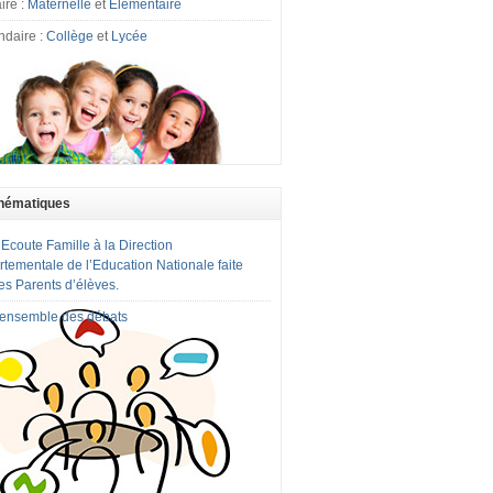
ire :
Maternelle
et
Elémentaire
ndaire :
Collège
et
Lycée
hématiques
 Ecoute Famille à la Direction
tementale de l’Education Nationale faite
es Parents d’élèves.
l'ensemble des débats