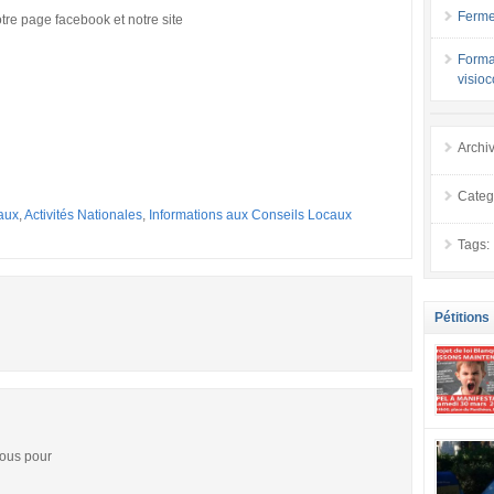
Ferme
otre page facebook et notre site
Forma
visio
Archi
Categ
aux
,
Activités Nationales
,
Informations aux Conseils Locaux
Tags:
Pétitions
se mobilis
vous pour
confiance
localement