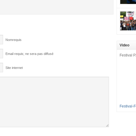
mobilisat
cette pét
aux Longu
des condi
enfants à 
sommes en
Nomrequis
en grève 
Video
dénoncer 
2016-2017
Email requis; ne sera pas diffusé
Festival P.
et 35 élè
[…]
Site internet
Festival-