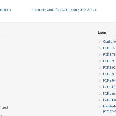
et de la
Circulaire Congrès FCPE 95 du 5 Juin 2021
»
Liens
Contre le
FCPE 77
FCPE 78
FCPE 91
FCPE 92
FCPE 93
FCPE 94
FCPE Ile
FCPE nat
FCPE Par
Manifest
rcredi
parents à