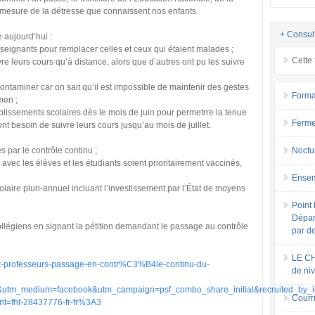
a mesure de la détresse que connaissent nos enfants.
+ Consul
aujourd’hui :
nseignants pour remplacer celles et ceux qui étaient malades ;
Cette 
re leurs cours qu’à distance, alors que d’autres ont pu les suivre
contaminer car on sait qu’il est impossible de maintenir des gestes
Forma
men ;
blissements scolaires dès le mois de juin pour permetrre la tenue
Ferme
 besoin de suivre leurs cours jusqu’au mois de juillet.
 par le contrôle continu ;
Noctu
vec les élèves et les étudiants soient prioritairement vaccinés,
Ensem
olaire pluri-annuel incluant l’investissement par l’État de moyens
Point 
Dépar
ollégiens en signant la pétition demandant le passage au contrôle
par d
LE CH
t-professeurs-passage-en-contr%C3%B4le-continu-du-
de ni
on&utm_medium=facebook&utm_campaign=psf_combo_share_initial&recruited_by_
Courri
t=fht-28437776-fr-fr%3A3