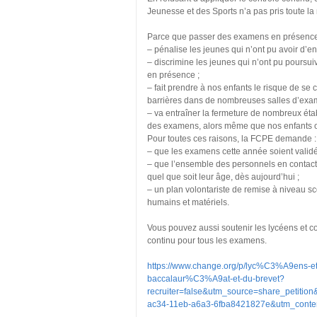
Jeunesse et des Sports n’a pas pris toute l
Parce que passer des examens en présence 
– pénalise les jeunes qui n’ont pu avoir d’e
– discrimine les jeunes qui n’ont pu poursuiv
en présence ;
– fait prendre à nos enfants le risque de se 
barrières dans de nombreuses salles d’exa
– va entraîner la fermeture de nombreux éta
des examens, alors même que nos enfants ont
Pour toutes ces raisons, la FCPE demande :
– que les examens cette année soient validés
– que l’ensemble des personnels en contact a
quel que soit leur âge, dès aujourd’hui ;
– un plan volontariste de remise à niveau sc
humains et matériels.
Vous pouvez aussi soutenir les lycéens et c
continu pour tous les examens.
https://www.change.org/p/lyc%C3%A9ens-e
baccalaur%C3%A9at-et-du-brevet?
recruiter=false&utm_source=share_petiti
ac34-11eb-a6a3-6fba8421827e&utm_conten