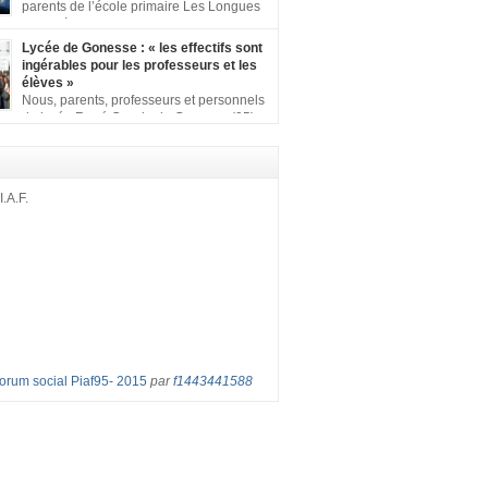
ion comprenant : 1 affiche appelant […]
parents de l’école primaire Les Longues
Rayes à Eragny-sur-Oise, nous signons
ition pour dire « NON à la fermeture de classe
Lycée de Gonesse : « les effectifs sont
es Rayes ». Non à la dégradation continue
ingérables pour les professeurs et les
tions d’accueil et d’apprentissage de nos
élèves »
l’école primaire. Chaque enfant a droit à […]
Nous, parents, professeurs et personnels
du lycée René Cassin de Gonesse (95),
 lutte depuis juin etl ‘ équipe pédagogique
depuis le vendredi 2 septembre pour
les classes surchargées, en cette rentrée
 : – toutes les classes de secondes entre 34
I.A.F.
ves ! – de nombreuses classes de première et
Forum social Piaf95- 2015
par
f1443441588