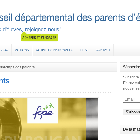
 d'élèves, rejoignez-nous!
OCAUX
ACTIONS
ACTIVITÉS NATIONALES
RESF
CONTACT
S’inscrir
rintemps des parents
S’inscrire
nts
Entrez vot
nouvelles
De la mat