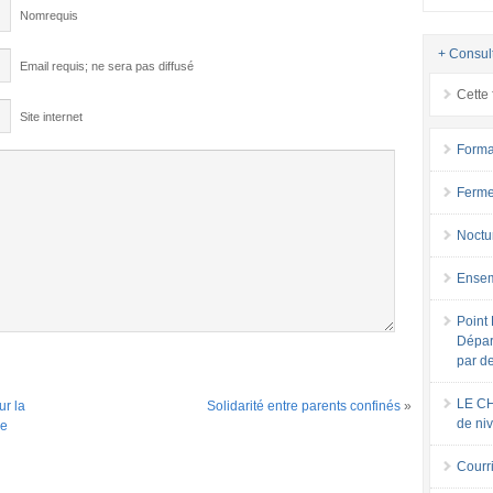
Nomrequis
+ Consul
Email requis; ne sera pas diffusé
Cette 
Site internet
Forma
Ferme
Noctu
Ensem
Point 
Dépar
par d
LE CH
ur la
Solidarité entre parents confinés
»
de ni
de
Courri