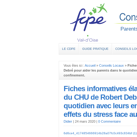
Parents
LE CDPE
GUIDE PRATIQUE
CONSEILS L
Vous êtes ici :
Accueil
»
Conseils Locaux
»
Fiche
Debré pour aider les parents dans le quotidien
confinement.
Fiches informatives él
du CHU de Robert Debré
quotidien avec leurs en
effets du stress face a
Didier
|
24 mars 2020
|
0 Commentaire
6d6ce4_4174854666914b28a07fc0c493c834bf (1)