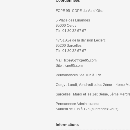
Coordonnées
FCPE 95- CDPE du Val d’Oise
5 Place des Linandes
95000 Cergy
Tél: 01 30 32 67 67
47/51 Ave de la division Leclerc
95200 Sarcelles
Tél: 01 30 32 67 67
Mail: fcpe95@fcpe95.com
Site : fcpe95.com
Permanences : de 10h à 17h
Cergy : Lundi, Vendredi et les 2ème – 4ème Me
Sarcelles : Mardi et les 1er, 3ème, 5ème Mercr
Permanence Administrateur :
Samedi de 10h à 12h (sur rendez-vous)
Informations