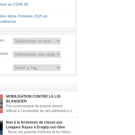
ture du CDPE 95
tion 4ème Trimestre 2025 en
conférence
ves:
ories:
MOBILISATION CONTRE LA LOI
BLANQUER
Par communiqué de presse récent
diffusé à l’ensemble de ses adhérent.e.s,
la FCPE a appelé ses conseils locaux à
er contre la loi Blanquer dite « Ecole de la
Non à la fermeture de classe aux
 ». Pour vous aider à organiser les actions
Longues Rayes à Eragny-sur-Oise
, la FCPE met à votre disposition ce kit de
Nous, les parents d’élèves et les futurs