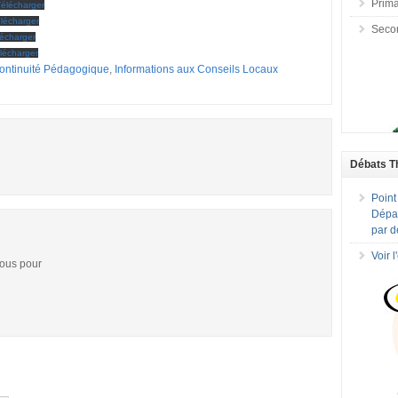
Prima
Télécharger
lécharger
Seco
lécharger
lécharger
ontinuité Pédagogique
,
Informations aux Conseils Locaux
Débats T
Point
Dépar
par d
Voir 
vous pour