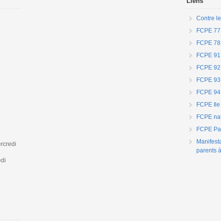
Liens
Contre le
FCPE 77
FCPE 78
FCPE 91
FCPE 92
FCPE 93
FCPE 94
FCPE Ile
FCPE nat
FCPE Par
Manifest
rcredi
parents à
edi