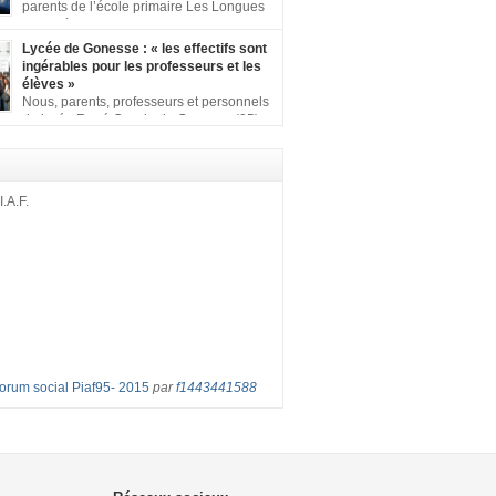
ion comprenant : 1 affiche appelant […]
parents de l’école primaire Les Longues
Rayes à Eragny-sur-Oise, nous signons
ition pour dire « NON à la fermeture de classe
Lycée de Gonesse : « les effectifs sont
es Rayes ». Non à la dégradation continue
ingérables pour les professeurs et les
tions d’accueil et d’apprentissage de nos
élèves »
l’école primaire. Chaque enfant a droit à […]
Nous, parents, professeurs et personnels
du lycée René Cassin de Gonesse (95),
 lutte depuis juin etl ‘ équipe pédagogique
depuis le vendredi 2 septembre pour
les classes surchargées, en cette rentrée
 : – toutes les classes de secondes entre 34
I.A.F.
ves ! – de nombreuses classes de première et
Forum social Piaf95- 2015
par
f1443441588