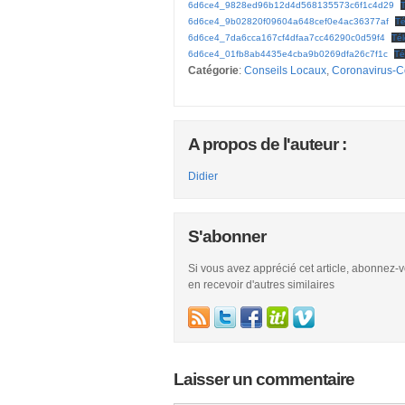
6d6ce4_9828ed96b12d4d568135573c6f1c4d29
6d6ce4_9b02820f09604a648cef0e4ac36377af
Té
6d6ce4_7da6cca167cf4dfaa7cc46290c0d59f4
Té
6d6ce4_01fb8ab4435e4cba9b0269dfa26c7f1c
Té
Catégorie
:
Conseils Locaux
,
Coronavirus-C
A propos de l'auteur :
Didier
S'abonner
Si vous avez apprécié cet article, abonnez-
en recevoir d'autres similaires
Laisser un commentaire