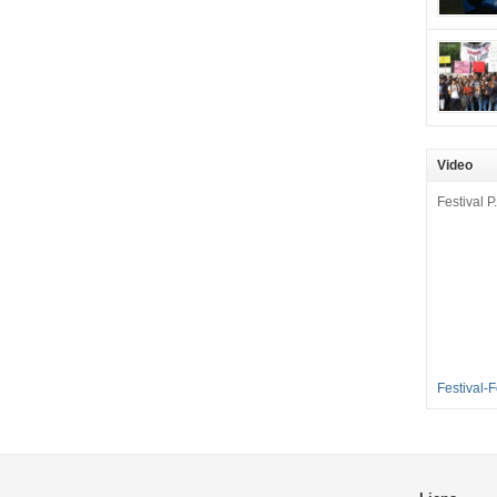
mobilisat
cette pét
aux Longu
des condi
enfants à 
sommes en
en grève 
Video
dénoncer 
2016-2017
Festival P.
et 35 élè
[…]
Festival-