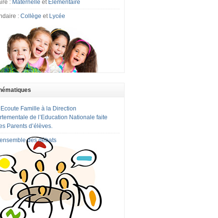
ire :
Maternelle
et
Elémentaire
ndaire :
Collège
et
Lycée
hématiques
 Ecoute Famille à la Direction
tementale de l’Education Nationale faite
es Parents d’élèves.
l'ensemble des débats