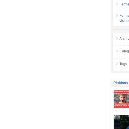
Ferme
Forma
visio
Archi
Categ
Tags:
Pétitions
se mobilis
confiance
localement