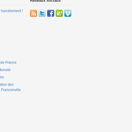
Réseaux sociaux
 harcèlement !
 de France
ionale
is
ation des
 Franconville