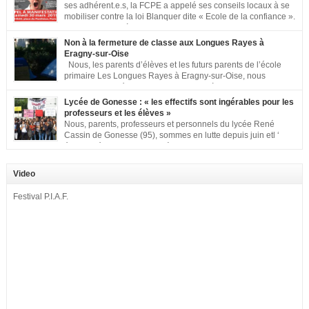
ses adhérent.e.s, la FCPE a appelé ses conseils locaux à se
mobiliser contre la loi Blanquer dite « Ecole de la confiance ».
Pour vous aider à organiser les actions localement, la FCPE
met à votre disposition ce kit de mobilisation comprenant : 1 affiche
Non à la fermeture de classe aux Longues Rayes à
appelant […]
Eragny-sur-Oise
Nous, les parents d’élèves et les futurs parents de l’école
primaire Les Longues Rayes à Eragny-sur-Oise, nous
signons cette pétition pour dire « NON à la fermeture de
classe aux Longues Rayes ». Non à la dégradation continue des conditions
Lycée de Gonesse : « les effectifs sont ingérables pour les
d’accueil et d’apprentissage de nos enfants à l’école primaire. Chaque
professeurs et les élèves »
enfant a droit à […]
Nous, parents, professeurs et personnels du lycée René
Cassin de Gonesse (95), sommes en lutte depuis juin etl ‘
équipe pédagogique en grève depuis le vendredi 2
septembre pour dénoncer les classes surchargées, en cette rentrée 2016-
2017 : – toutes les classes de secondes entre 34 et 35 élèves ! – de
Video
nombreuses classes de première et […]
Festival P.I.A.F.