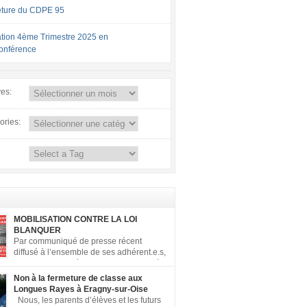
ture du CDPE 95
tion 4ème Trimestre 2025 en
conférence
ves:
ories:
MOBILISATION CONTRE LA LOI
BLANQUER
Par communiqué de presse récent
diffusé à l’ensemble de ses adhérent.e.s,
la FCPE a appelé ses conseils locaux à
er contre la loi Blanquer dite « Ecole de la
Non à la fermeture de classe aux
 ». Pour vous aider à organiser les actions
Longues Rayes à Eragny-sur-Oise
, la FCPE met à votre disposition ce kit de
Nous, les parents d’élèves et les futurs