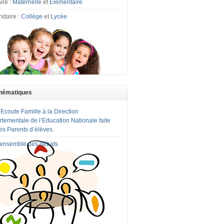
ire :
Maternelle
et
Elémentaire
ndaire :
Collège
et
Lycée
hématiques
 Ecoute Famille à la Direction
tementale de l’Education Nationale faite
es Parents d’élèves.
l'ensemble des débats