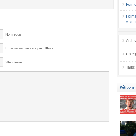
Ferme
Forma
visio
Nomrequis
Archi
Email requis; ne sera pas diffusé
Categ
Site internet
Tags:
Pétitions
se mobilis
confiance
localement