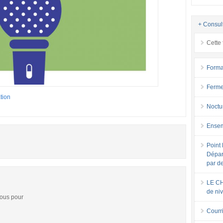
+ Consul
Cette 
Forma
Ferme
ation
Noctu
Ensem
Point 
Dépar
par d
LE CH
de ni
vous pour
Courri