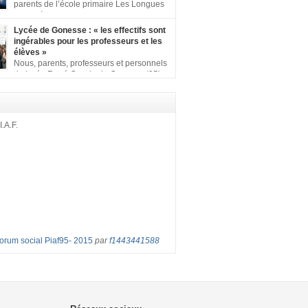
ion comprenant : 1 affiche appelant […]
parents de l’école primaire Les Longues
Rayes à Eragny-sur-Oise, nous signons
ition pour dire « NON à la fermeture de classe
Lycée de Gonesse : « les effectifs sont
es Rayes ». Non à la dégradation continue
ingérables pour les professeurs et les
tions d’accueil et d’apprentissage de nos
élèves »
l’école primaire. Chaque enfant a droit à […]
Nous, parents, professeurs et personnels
du lycée René Cassin de Gonesse (95),
 lutte depuis juin etl ‘ équipe pédagogique
depuis le vendredi 2 septembre pour
les classes surchargées, en cette rentrée
 : – toutes les classes de secondes entre 34
I.A.F.
ves ! – de nombreuses classes de première et
Forum social Piaf95- 2015
par
f1443441588