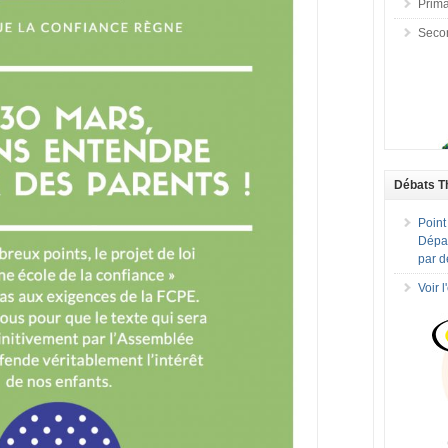
Prima
Seco
Débats T
Point
Dépar
par d
Voir 