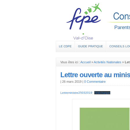
Parents
LE CDPE
GUIDE PRATIQUE
CONSEILS L
Vous êtes ici :
Accueil
»
Activités Nationales
»
Let
Lettre ouverte au minis
|
26 mars 2019
|
0 Commentaire
Lettreministre25032019
Télécharger