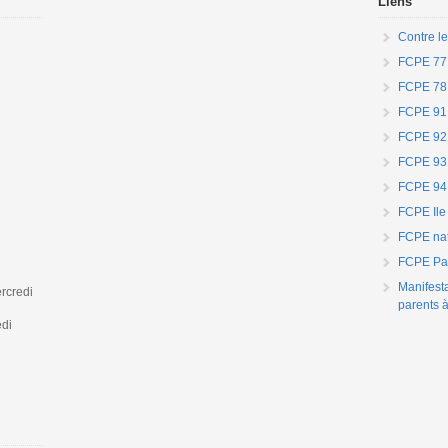
Liens
Contre le
FCPE 77
FCPE 78
FCPE 91
FCPE 92
FCPE 93
FCPE 94
FCPE Ile
FCPE nat
FCPE Par
Manifest
rcredi
parents à
edi