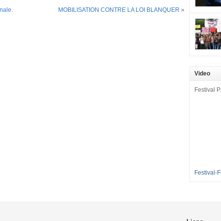
mobilisat
nale.
MOBILISATION CONTRE LA LOI BLANQUER
»
cette pét
aux Longu
des condi
enfants à 
sommes en
en grève 
Video
dénoncer 
2016-2017
Festival P.
et 35 élè
[…]
Festival-