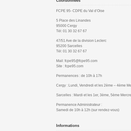
Coordonnées
FCPE 95- CDPE du Val d’Oise
5 Place des Linandes
95000 Cergy
Tél: 01 30 32 67 67
47/51 Ave de la division Leclerc
95200 Sarcelles
Tél: 01 30 32 67 67
Mail: fcpe95@fcpe95.com
Site : fcpe95.com
Permanences : de 10h à 17h
Cergy : Lundi, Vendredi et les 2ème – 4ème Me
Sarcelles : Mardi et les 1er, 3ème, 5ème Mercr
Permanence Administrateur :
Samedi de 10h à 12h (sur rendez-vous)
Informations