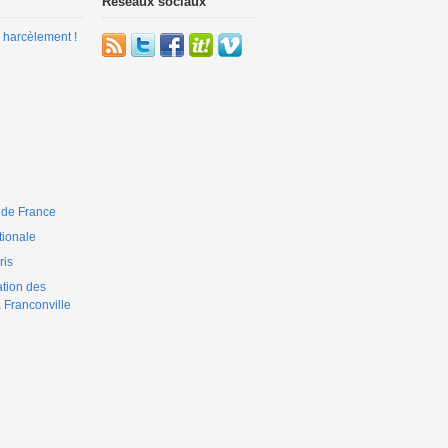
Réseaux sociaux
 harcèlement !
 de France
ionale
is
ation des
 Franconville