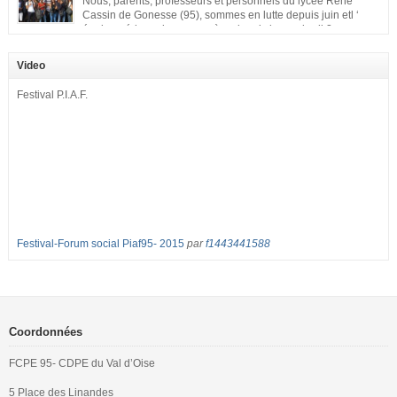
Nous, parents, professeurs et personnels du lycée René
Cassin de Gonesse (95), sommes en lutte depuis juin etl ‘
équipe pédagogique en grève depuis le vendredi 2
septembre pour dénoncer les classes surchargées, en cette rentrée 2016-
2017 : – toutes les classes de secondes entre 34 et 35 élèves ! – de
Video
nombreuses classes de première et […]
Festival P.I.A.F.
Festival-Forum social Piaf95- 2015
par
f1443441588
Coordonnées
FCPE 95- CDPE du Val d’Oise
5 Place des Linandes