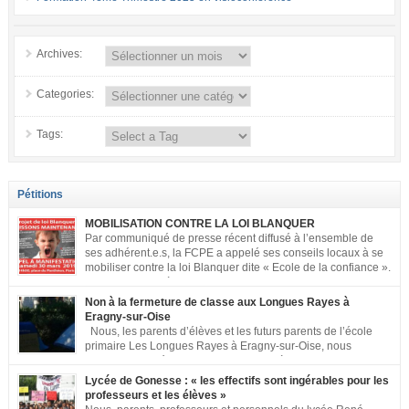
Archives:
Categories:
Tags:
Pétitions
MOBILISATION CONTRE LA LOI BLANQUER
Par communiqué de presse récent diffusé à l’ensemble de
ses adhérent.e.s, la FCPE a appelé ses conseils locaux à se
mobiliser contre la loi Blanquer dite « Ecole de la confiance ».
Pour vous aider à organiser les actions localement, la FCPE
met à votre disposition ce kit de mobilisation comprenant : 1 affiche
Non à la fermeture de classe aux Longues Rayes à
appelant […]
Eragny-sur-Oise
Nous, les parents d’élèves et les futurs parents de l’école
primaire Les Longues Rayes à Eragny-sur-Oise, nous
signons cette pétition pour dire « NON à la fermeture de
classe aux Longues Rayes ». Non à la dégradation continue des conditions
Lycée de Gonesse : « les effectifs sont ingérables pour les
d’accueil et d’apprentissage de nos enfants à l’école primaire. Chaque
professeurs et les élèves »
enfant a droit à […]