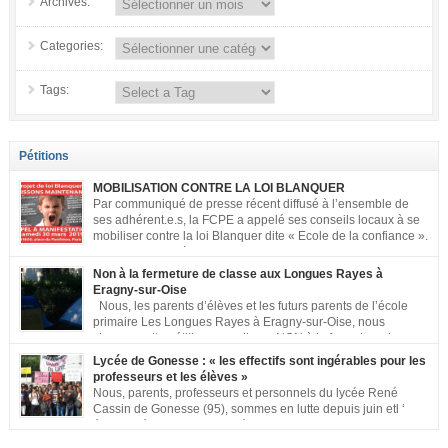
Archives:
Categories:
Tags:
Pétitions
MOBILISATION CONTRE LA LOI BLANQUER
Par communiqué de presse récent diffusé à l’ensemble de
ses adhérent.e.s, la FCPE a appelé ses conseils locaux à se
mobiliser contre la loi Blanquer dite « Ecole de la confiance ».
Pour vous aider à organiser les actions localement, la FCPE
met à votre disposition ce kit de mobilisation comprenant : 1 affiche
Non à la fermeture de classe aux Longues Rayes à
appelant […]
Eragny-sur-Oise
Nous, les parents d’élèves et les futurs parents de l’école
primaire Les Longues Rayes à Eragny-sur-Oise, nous
signons cette pétition pour dire « NON à la fermeture de
classe aux Longues Rayes ». Non à la dégradation continue des conditions
Lycée de Gonesse : « les effectifs sont ingérables pour les
d’accueil et d’apprentissage de nos enfants à l’école primaire. Chaque
professeurs et les élèves »
enfant a droit à […]
Nous, parents, professeurs et personnels du lycée René
Cassin de Gonesse (95), sommes en lutte depuis juin etl ‘
équipe pédagogique en grève depuis le vendredi 2
septembre pour dénoncer les classes surchargées, en cette rentrée 2016-