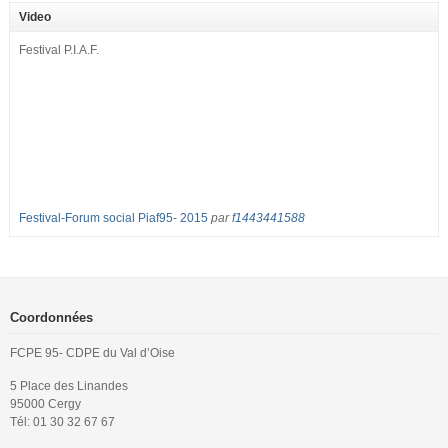
2017 : – toutes les classes de secondes entre 34 et 35 élèves ! – de
Video
nombreuses classes de première et […]
Festival P.I.A.F.
Festival-Forum social Piaf95- 2015
par
f1443441588
Coordonnées
FCPE 95- CDPE du Val d’Oise
5 Place des Linandes
95000 Cergy
Tél: 01 30 32 67 67