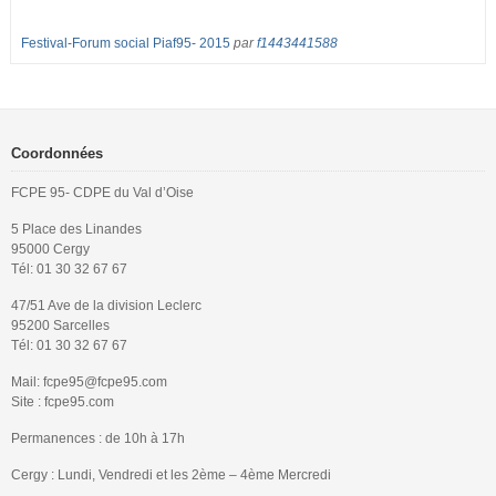
Festival-Forum social Piaf95- 2015
par
f1443441588
Coordonnées
FCPE 95- CDPE du Val d’Oise
5 Place des Linandes
95000 Cergy
Tél: 01 30 32 67 67
47/51 Ave de la division Leclerc
95200 Sarcelles
Tél: 01 30 32 67 67
Mail: fcpe95@fcpe95.com
Site : fcpe95.com
Permanences : de 10h à 17h
Cergy : Lundi, Vendredi et les 2ème – 4ème Mercredi