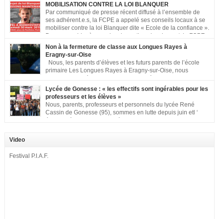
MOBILISATION CONTRE LA LOI BLANQUER
Par communiqué de presse récent diffusé à l’ensemble de
ses adhérent.e.s, la FCPE a appelé ses conseils locaux à se
mobiliser contre la loi Blanquer dite « Ecole de la confiance ».
Pour vous aider à organiser les actions localement, la FCPE
met à votre disposition ce kit de mobilisation comprenant : 1 affiche
Non à la fermeture de classe aux Longues Rayes à
appelant […]
Eragny-sur-Oise
Nous, les parents d’élèves et les futurs parents de l’école
primaire Les Longues Rayes à Eragny-sur-Oise, nous
signons cette pétition pour dire « NON à la fermeture de
classe aux Longues Rayes ». Non à la dégradation continue des conditions
Lycée de Gonesse : « les effectifs sont ingérables pour les
d’accueil et d’apprentissage de nos enfants à l’école primaire. Chaque
professeurs et les élèves »
enfant a droit à […]
Nous, parents, professeurs et personnels du lycée René
Cassin de Gonesse (95), sommes en lutte depuis juin etl ‘
équipe pédagogique en grève depuis le vendredi 2
septembre pour dénoncer les classes surchargées, en cette rentrée 2016-
2017 : – toutes les classes de secondes entre 34 et 35 élèves ! – de
Video
nombreuses classes de première et […]
Festival P.I.A.F.