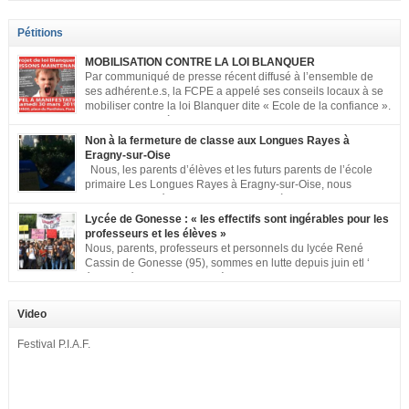
Pétitions
MOBILISATION CONTRE LA LOI BLANQUER
Par communiqué de presse récent diffusé à l’ensemble de
ses adhérent.e.s, la FCPE a appelé ses conseils locaux à se
mobiliser contre la loi Blanquer dite « Ecole de la confiance ».
Pour vous aider à organiser les actions localement, la FCPE
met à votre disposition ce kit de mobilisation comprenant : 1 affiche
Non à la fermeture de classe aux Longues Rayes à
appelant […]
Eragny-sur-Oise
Nous, les parents d’élèves et les futurs parents de l’école
primaire Les Longues Rayes à Eragny-sur-Oise, nous
signons cette pétition pour dire « NON à la fermeture de
classe aux Longues Rayes ». Non à la dégradation continue des conditions
Lycée de Gonesse : « les effectifs sont ingérables pour les
d’accueil et d’apprentissage de nos enfants à l’école primaire. Chaque
professeurs et les élèves »
enfant a droit à […]
Nous, parents, professeurs et personnels du lycée René
Cassin de Gonesse (95), sommes en lutte depuis juin etl ‘
équipe pédagogique en grève depuis le vendredi 2
septembre pour dénoncer les classes surchargées, en cette rentrée 2016-
2017 : – toutes les classes de secondes entre 34 et 35 élèves ! – de
Video
nombreuses classes de première et […]
Festival P.I.A.F.