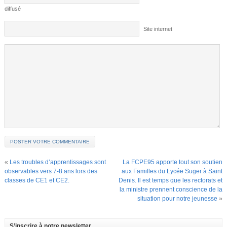
diffusé
Site internet
«
Les troubles d’apprentissages sont
La FCPE95 apporte tout son soutien
observables vers 7-8 ans lors des
aux Familles du Lycée Suger à Saint
classes de CE1 et CE2.
Denis. Il est temps que les rectorats et
la ministre prennent conscience de la
situation pour notre jeunesse
»
S’inscrire à notre newsletter