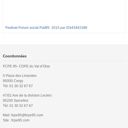
Festival-Forum social Piaf95- 2015
par
f1443441588
Coordonnées
FCPE 95- CDPE du Val d’Oise
5 Place des Linandes
95000 Cergy
Tél: 01 30 32 67 67
47/51 Ave de la division Leclerc
95200 Sarcelles
Tél: 01 30 32 67 67
Mail: fcpe95@fcpe95.com
Site : fcpe95.com