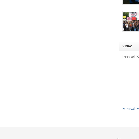
mobilisat
cette pét
aux Longu
des condi
enfants à 
sommes en
en grève 
Video
dénoncer 
2016-2017
Festival P.
et 35 élè
[…]
Festival-