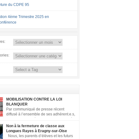
ture du CDPE 95
tion 4ème Trimestre 2025 en
conférence
ves:
ories:
MOBILISATION CONTRE LA LOI
BLANQUER
Par communiqué de presse récent
diffusé à l’ensemble de ses adhérent.e.s,
la FCPE a appelé ses conseils locaux à
er contre la loi Blanquer dite « Ecole de la
Non à la fermeture de classe aux
 ». Pour vous aider à organiser les actions
Longues Rayes à Eragny-sur-Oise
, la FCPE met à votre disposition ce kit de
Nous, les parents d’élèves et les futurs