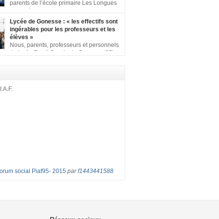
ion comprenant : 1 affiche appelant […]
parents de l’école primaire Les Longues
Rayes à Eragny-sur-Oise, nous signons
ition pour dire « NON à la fermeture de classe
Lycée de Gonesse : « les effectifs sont
es Rayes ». Non à la dégradation continue
ingérables pour les professeurs et les
tions d’accueil et d’apprentissage de nos
élèves »
l’école primaire. Chaque enfant a droit à […]
Nous, parents, professeurs et personnels
du lycée René Cassin de Gonesse (95),
 lutte depuis juin etl ‘ équipe pédagogique
depuis le vendredi 2 septembre pour
les classes surchargées, en cette rentrée
 : – toutes les classes de secondes entre 34
I.A.F.
ves ! – de nombreuses classes de première et
Forum social Piaf95- 2015
par
f1443441588