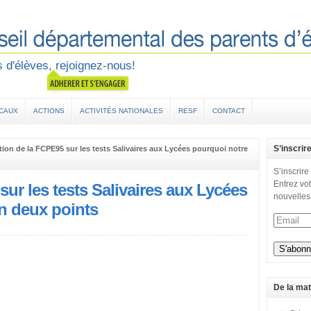
 d'élèves, rejoignez-nous!
OCAUX
ACTIONS
ACTIVITÉS NATIONALES
RESF
CONTACT
S’inscrir
tion de la FCPE95 sur les tests Salivaires aux Lycées pourquoi notre
S’inscrire
Entrez vot
sur les tests Salivaires aux Lycées
nouvelles
n deux points
De la mat