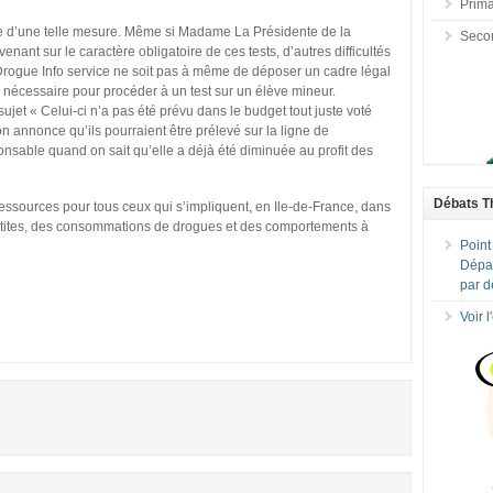
Prima
lace d’une telle mesure. Même si Madame La Présidente de la
Seco
ant sur le caractère obligatoire de ces tests, d’autres difficultés
S Drogue Info service ne soit pas à même de déposer un cadre légal
 nécessaire pour procéder à un test sur un élève mineur.
sujet « Celui-ci n’a pas été prévu dans le budget tout juste voté
annonce qu’ils pourraient être prélevé sur la ligne de
onsable quand on sait qu’elle a déjà été diminuée au profit des
Débats T
essources pour tous ceux qui s’impliquent, en Ile-de-France, dans
patites, des consommations de drogues et des comportements à
Point
Dépar
par d
Voir 