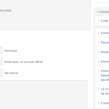
vous pour
+ Consul
Cette 
Forma
Ferme
Nomrequis
Noctu
Ensem
Email requis; ne sera pas diffusé
Point 
Site internet
Dépar
par d
LE CH
de ni
Courri