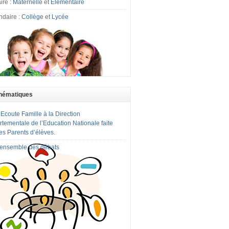
ire :
Maternelle
et
Elémentaire
ndaire :
Collège
et
Lycée
hématiques
 Ecoute Famille à la Direction
tementale de l’Education Nationale faite
es Parents d’élèves.
l'ensemble des débats