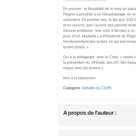
En premier : la faisabilité de la mise en p
Région a procédé à un rétropédalage, en reven
subsistent. En premier lieu, le fait que SO
et en second, que l’accord des parents reste
Second problème : leur coût. Il déclare à ce 
pour 2016. Madame La Présidente de Région 
fonctionnement des lycées, ce qui est irresp
lycées privés. »
Oui à la pédagogie avec le Crips » centre r
la prévention du VIH/sida, des IST, des hé
risque chez les jeunes »
Non à la répression
Catégorie
:
Activités du CDPE
A propos de l'auteur :