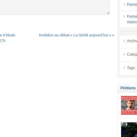
Ferme
Forma
visio
e d’étude
Invitation au débat « La laïcité aujourd’hui »
»
 17h
Archi
Categ
Tags:
Pétitions
se mobilis
confiance
localement