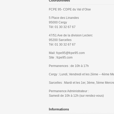
Coordonnées
FCPE 95- CDPE du Val d’Oise
5 Place des Linandes
95000 Cergy
Tél: 01 30 32 67 67
47/51 Ave de la division Leclerc
95200 Sarcelles
Tél: 01 30 32 67 67
Mail: fcpe95@fcpe95.com
Site : fcpe95.com
Permanences : de 10h à 17h
Cergy : Lundi, Vendredi et les 2ème – 4ème Me
Sarcelles : Mardi et les 1er, 3ème, 5ème Mercr
Permanence Administrateur :
Samedi de 10h à 12h (sur rendez-vous)
Informations