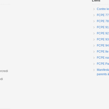
Liens
Contre le
FCPE 77
FCPE 78
FCPE 91
FCPE 92
FCPE 93
FCPE 94
FCPE Ile
FCPE nat
FCPE Par
Manifest
rcredi
parents à
edi