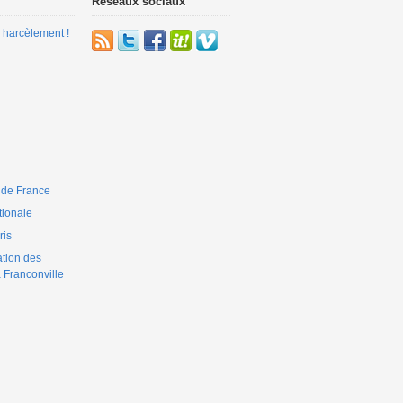
Réseaux sociaux
 harcèlement !
 de France
ionale
is
ation des
 Franconville