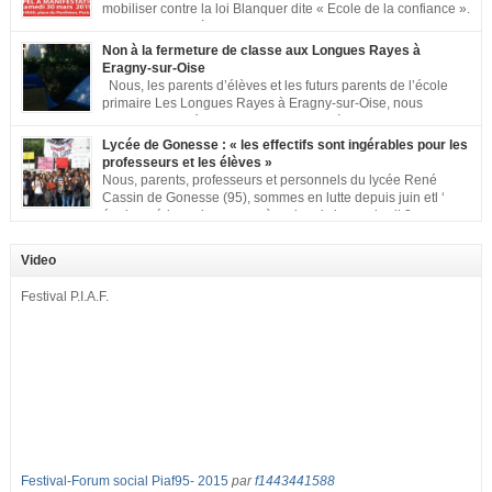
mobiliser contre la loi Blanquer dite « Ecole de la confiance ».
Pour vous aider à organiser les actions localement, la FCPE
met à votre disposition ce kit de mobilisation comprenant : 1 affiche
Non à la fermeture de classe aux Longues Rayes à
appelant […]
Eragny-sur-Oise
Nous, les parents d’élèves et les futurs parents de l’école
primaire Les Longues Rayes à Eragny-sur-Oise, nous
signons cette pétition pour dire « NON à la fermeture de
classe aux Longues Rayes ». Non à la dégradation continue des conditions
Lycée de Gonesse : « les effectifs sont ingérables pour les
d’accueil et d’apprentissage de nos enfants à l’école primaire. Chaque
professeurs et les élèves »
enfant a droit à […]
Nous, parents, professeurs et personnels du lycée René
Cassin de Gonesse (95), sommes en lutte depuis juin etl ‘
équipe pédagogique en grève depuis le vendredi 2
septembre pour dénoncer les classes surchargées, en cette rentrée 2016-
2017 : – toutes les classes de secondes entre 34 et 35 élèves ! – de
Video
nombreuses classes de première et […]
Festival P.I.A.F.
Festival-Forum social Piaf95- 2015
par
f1443441588