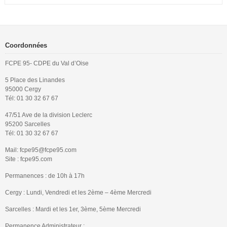
Coordonnées
FCPE 95- CDPE du Val d’Oise
5 Place des Linandes
95000 Cergy
Tél: 01 30 32 67 67
47/51 Ave de la division Leclerc
95200 Sarcelles
Tél: 01 30 32 67 67
Mail: fcpe95@fcpe95.com
Site : fcpe95.com
Permanences : de 10h à 17h
Cergy : Lundi, Vendredi et les 2ème – 4ème Mercredi
Sarcelles : Mardi et les 1er, 3ème, 5ème Mercredi
Permanence Administrateur :