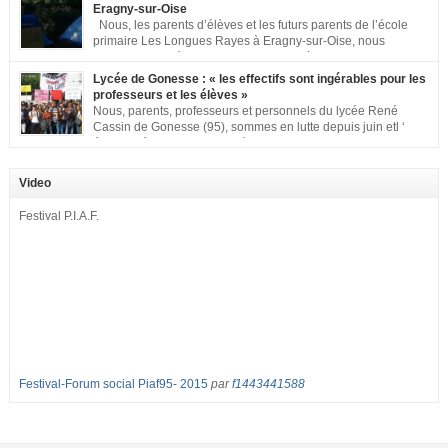
appelant […]
Eragny-sur-Oise
Nous, les parents d’élèves et les futurs parents de l’école
primaire Les Longues Rayes à Eragny-sur-Oise, nous
signons cette pétition pour dire « NON à la fermeture de
classe aux Longues Rayes ». Non à la dégradation continue des conditions
Lycée de Gonesse : « les effectifs sont ingérables pour les
d’accueil et d’apprentissage de nos enfants à l’école primaire. Chaque
professeurs et les élèves »
enfant a droit à […]
Nous, parents, professeurs et personnels du lycée René
Cassin de Gonesse (95), sommes en lutte depuis juin etl ‘
équipe pédagogique en grève depuis le vendredi 2
septembre pour dénoncer les classes surchargées, en cette rentrée 2016-
2017 : – toutes les classes de secondes entre 34 et 35 élèves ! – de
Video
nombreuses classes de première et […]
Festival P.I.A.F.
Festival-Forum social Piaf95- 2015
par
f1443441588