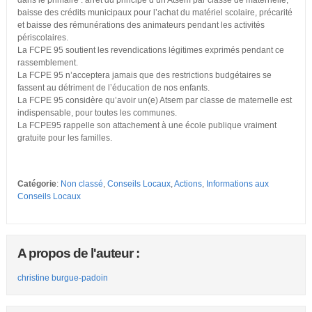
dans le primaire : arrêt du principe d’un Atsem par classe de maternelle,
baisse des crédits municipaux pour l’achat du matériel scolaire, précarité
et baisse des rémunérations des animateurs pendant les activités
périscolaires.
La FCPE 95 soutient les revendications légitimes exprimés pendant ce
rassemblement.
La FCPE 95 n’acceptera jamais que des restrictions budgétaires se
fassent au détriment de l’éducation de nos enfants.
La FCPE 95 considère qu’avoir un(e) Atsem par classe de maternelle est
indispensable, pour toutes les communes.
La FCPE95 rappelle son attachement à une école publique vraiment
gratuite pour les familles.
Catégorie
:
Non classé
,
Conseils Locaux
,
Actions
,
Informations aux
Conseils Locaux
A propos de l'auteur :
christine burgue-padoin