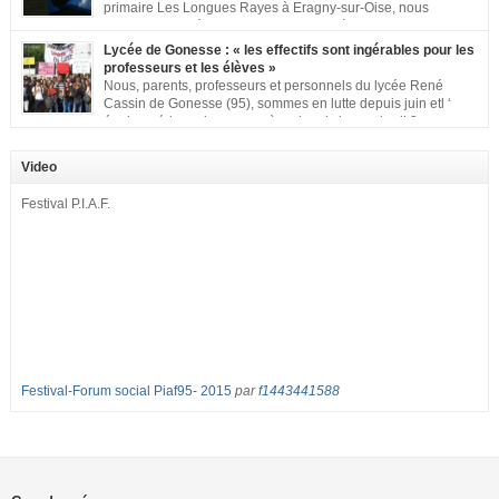
primaire Les Longues Rayes à Eragny-sur-Oise, nous
signons cette pétition pour dire « NON à la fermeture de
classe aux Longues Rayes ». Non à la dégradation continue des conditions
Lycée de Gonesse : « les effectifs sont ingérables pour les
d’accueil et d’apprentissage de nos enfants à l’école primaire. Chaque
professeurs et les élèves »
enfant a droit à […]
Nous, parents, professeurs et personnels du lycée René
Cassin de Gonesse (95), sommes en lutte depuis juin etl ‘
équipe pédagogique en grève depuis le vendredi 2
septembre pour dénoncer les classes surchargées, en cette rentrée 2016-
2017 : – toutes les classes de secondes entre 34 et 35 élèves ! – de
Video
nombreuses classes de première et […]
Festival P.I.A.F.
Festival-Forum social Piaf95- 2015
par
f1443441588