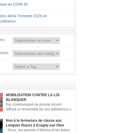
ture du CDPE 95
tion 4ème Trimestre 2025 en
conférence
ves:
ories:
MOBILISATION CONTRE LA LOI
BLANQUER
Par communiqué de presse récent
diffusé à l’ensemble de ses adhérent.e.s,
la FCPE a appelé ses conseils locaux à
er contre la loi Blanquer dite « Ecole de la
Non à la fermeture de classe aux
 ». Pour vous aider à organiser les actions
Longues Rayes à Eragny-sur-Oise
, la FCPE met à votre disposition ce kit de
Nous, les parents d’élèves et les futurs