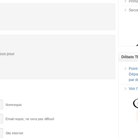
Prima
Seco
vous pour
Débats T
Point
Dépar
par d
Voir 
Nomrequis
Email requis; ne sera pas diffusé
Site internet