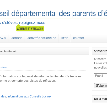
 d'élèves, rejoignez-nous!
OCAUX
ACTIONS
ACTIVITÉS NATIONALES
RESF
CONTACT
S’inscrir
e territoriale
S’inscrire
Entrez vot
ntaire
nouvelles
nformation sur le projet de réforme territoriale. Ce texte est
forme et comprte des pistes de réflexion.
nales
,
Informations aux Conseils Locaux
De la mat