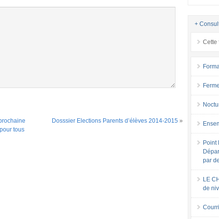
+ Consul
Cette 
Forma
Ferme
Noctu
prochaine
Dosssier Elections Parents d’élèves 2014-2015
»
Ensem
 pour tous
Point 
Dépar
par d
LE CH
de ni
Courri