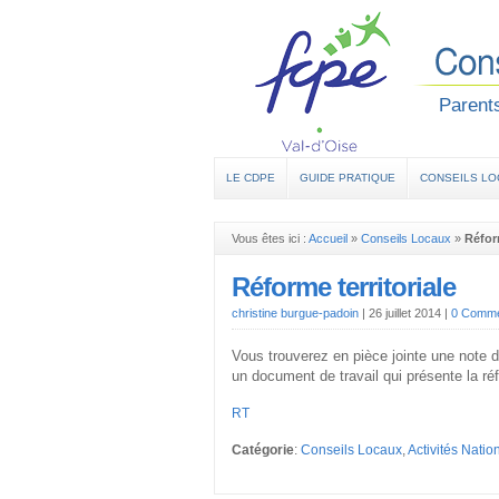
Parents
LE CDPE
GUIDE PRATIQUE
CONSEILS L
Vous êtes ici :
Accueil
»
Conseils Locaux
»
Réform
Réforme territoriale
christine burgue-padoin
|
26 juillet 2014
|
0 Comme
Vous trouverez en pièce jointe une note d’i
un document de travail qui présente la ré
RT
Catégorie
:
Conseils Locaux
,
Activités Natio