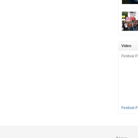
mobilisat
cette pét
aux Longu
des condi
enfants à 
sommes en
en grève 
Video
dénoncer 
2016-2017
Festival P.
et 35 élè
[…]
Festival-