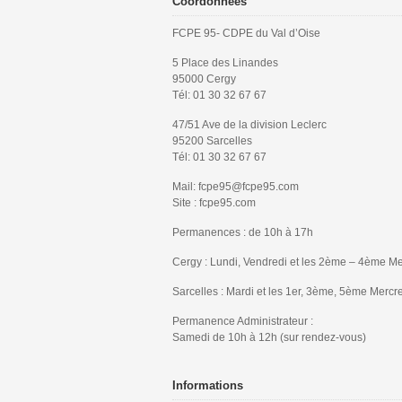
Coordonnées
FCPE 95- CDPE du Val d’Oise
5 Place des Linandes
95000 Cergy
Tél: 01 30 32 67 67
47/51 Ave de la division Leclerc
95200 Sarcelles
Tél: 01 30 32 67 67
Mail: fcpe95@fcpe95.com
Site : fcpe95.com
Permanences : de 10h à 17h
Cergy : Lundi, Vendredi et les 2ème – 4ème Me
Sarcelles : Mardi et les 1er, 3ème, 5ème Mercr
Permanence Administrateur :
Samedi de 10h à 12h (sur rendez-vous)
Informations