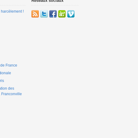
Réseaux sociaux
 harcèlement !
 de France
ionale
is
ation des
 Franconville