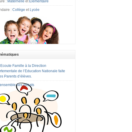
ire :
Maternelle
et
Elémentaire
ndaire :
Collège
et
Lycée
hématiques
 Ecoute Famille à la Direction
tementale de l’Education Nationale faite
es Parents d’élèves.
l'ensemble des débats