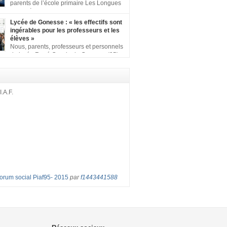
ion comprenant : 1 affiche appelant […]
parents de l’école primaire Les Longues
Rayes à Eragny-sur-Oise, nous signons
ition pour dire « NON à la fermeture de classe
Lycée de Gonesse : « les effectifs sont
es Rayes ». Non à la dégradation continue
ingérables pour les professeurs et les
tions d’accueil et d’apprentissage de nos
élèves »
l’école primaire. Chaque enfant a droit à […]
Nous, parents, professeurs et personnels
du lycée René Cassin de Gonesse (95),
 lutte depuis juin etl ‘ équipe pédagogique
depuis le vendredi 2 septembre pour
les classes surchargées, en cette rentrée
 : – toutes les classes de secondes entre 34
I.A.F.
ves ! – de nombreuses classes de première et
Forum social Piaf95- 2015
par
f1443441588