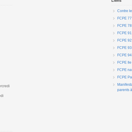
Liens
Contre le
FCPE 77
FCPE 78
FCPE 91
FCPE 92
FCPE 93
FCPE 94
FCPE Ile
FCPE nat
FCPE Par
Manifest
rcredi
parents à
edi