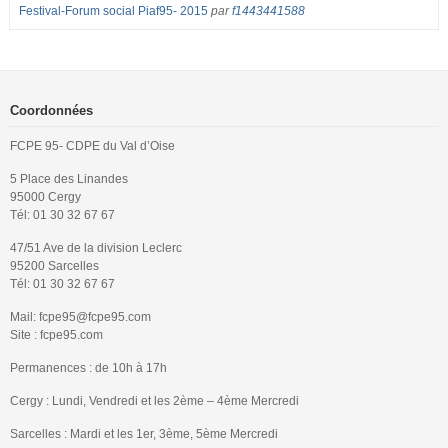
Festival-Forum social Piaf95- 2015
par
f1443441588
Coordonnées
FCPE 95- CDPE du Val d’Oise
5 Place des Linandes
95000 Cergy
Tél: 01 30 32 67 67
47/51 Ave de la division Leclerc
95200 Sarcelles
Tél: 01 30 32 67 67
Mail: fcpe95@fcpe95.com
Site : fcpe95.com
Permanences : de 10h à 17h
Cergy : Lundi, Vendredi et les 2ème – 4ème Mercredi
Sarcelles : Mardi et les 1er, 3ème, 5ème Mercredi