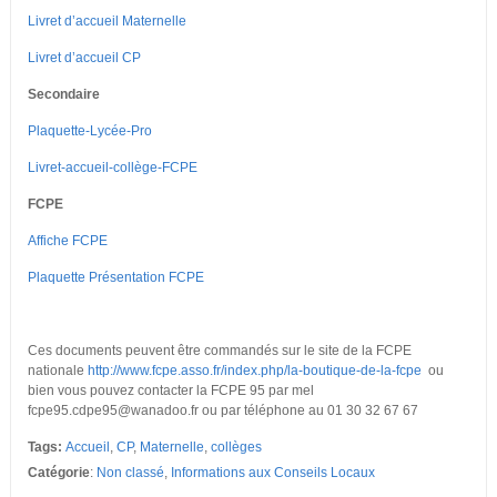
Livret d’accueil Maternelle
Livret d’accueil CP
Secondaire
Plaquette-Lycée-Pro
Livret-accueil-collège-FCPE
FCPE
Affiche FCPE
Plaquette Présentation FCPE
Ces documents peuvent être commandés sur le site de la FCPE
nationale
http://www.fcpe.asso.fr/index.php/la-boutique-de-la-fcpe
ou
bien vous pouvez contacter la FCPE 95 par mel
fcpe95.cdpe95@wanadoo.fr ou par téléphone au 01 30 32 67 67
Tags:
Accueil
,
CP
,
Maternelle
,
collèges
Catégorie
:
Non classé
,
Informations aux Conseils Locaux