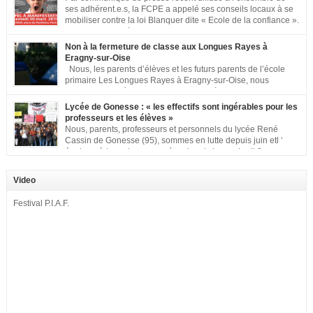
ses adhérent.e.s, la FCPE a appelé ses conseils locaux à se
mobiliser contre la loi Blanquer dite « Ecole de la confiance ».
Pour vous aider à organiser les actions localement, la FCPE
met à votre disposition ce kit de mobilisation comprenant : 1 affiche
Non à la fermeture de classe aux Longues Rayes à
appelant […]
Eragny-sur-Oise
Nous, les parents d’élèves et les futurs parents de l’école
primaire Les Longues Rayes à Eragny-sur-Oise, nous
signons cette pétition pour dire « NON à la fermeture de
classe aux Longues Rayes ». Non à la dégradation continue des conditions
Lycée de Gonesse : « les effectifs sont ingérables pour les
d’accueil et d’apprentissage de nos enfants à l’école primaire. Chaque
professeurs et les élèves »
enfant a droit à […]
Nous, parents, professeurs et personnels du lycée René
Cassin de Gonesse (95), sommes en lutte depuis juin etl ‘
équipe pédagogique en grève depuis le vendredi 2
septembre pour dénoncer les classes surchargées, en cette rentrée 2016-
2017 : – toutes les classes de secondes entre 34 et 35 élèves ! – de
Video
nombreuses classes de première et […]
Festival P.I.A.F.