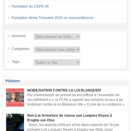
Fermeture du CDPE 95
Formation 4ème Trimestre 2025 en visioconférence
Archives:
Categories:
Tags:
Pétitions
MOBILISATION CONTRE LA LOI BLANQUER
Par communiqué de presse récent diffusé à l’ensemble de
ses adhérent.e.s, la FCPE a appelé ses conseils locaux à se
mobiliser contre la loi Blanquer dite « Ecole de la confiance ».
Pour vous aider à organiser les actions localement, la FCPE
met à votre disposition ce kit de mobilisation comprenant : 1 affiche
Non à la fermeture de classe aux Longues Rayes à
appelant […]
Eragny-sur-Oise
Nous, les parents d’élèves et les futurs parents de l’école
primaire Les Longues Rayes à Eragny-sur-Oise, nous