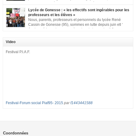
signons cette pétition pour dire « NON à la fermeture de
classe aux Longues Rayes ». Non à la dégradation continue des conditions
Lycée de Gonesse : « les effectifs sont ingérables pour les
d’accueil et d’apprentissage de nos enfants à l’école primaire. Chaque
professeurs et les élèves »
enfant a droit à […]
Nous, parents, professeurs et personnels du lycée René
Cassin de Gonesse (95), sommes en lutte depuis juin etl ‘
équipe pédagogique en grève depuis le vendredi 2
septembre pour dénoncer les classes surchargées, en cette rentrée 2016-
2017 : – toutes les classes de secondes entre 34 et 35 élèves ! – de
Video
nombreuses classes de première et […]
Festival P.I.A.F.
Festival-Forum social Piaf95- 2015
par
f1443441588
Coordonnées