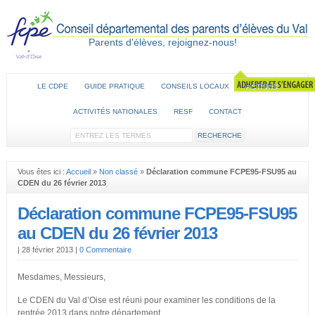
Parents d'élèves, rejoignez-nous!
LE CDPE
GUIDE PRATIQUE
CONSEILS LOCAUX
ACTIONS
ACTIVITÉS NATIONALES
RESF
CONTACT
Vous êtes ici :
Accueil
»
Non classé
»
Déclaration commune FCPE95-FSU95 au
CDEN du 26 février 2013
Déclaration commune FCPE95-FSU95
au CDEN du 26 février 2013
|
28 février 2013
|
0 Commentaire
Mesdames, Messieurs,
Le CDEN du Val d’Oise est réuni pour examiner les conditions de la
rentrée 2013 dans notre département.