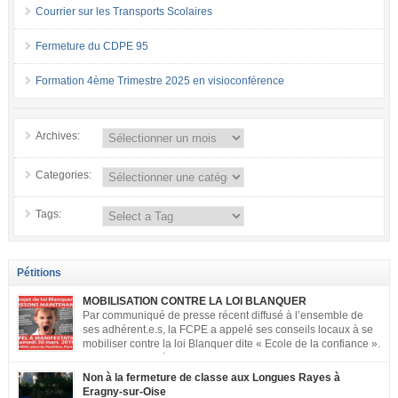
Courrier sur les Transports Scolaires
Fermeture du CDPE 95
Formation 4ème Trimestre 2025 en visioconférence
Archives:
Categories:
Tags:
Pétitions
MOBILISATION CONTRE LA LOI BLANQUER
Par communiqué de presse récent diffusé à l’ensemble de
ses adhérent.e.s, la FCPE a appelé ses conseils locaux à se
mobiliser contre la loi Blanquer dite « Ecole de la confiance ».
Pour vous aider à organiser les actions localement, la FCPE
met à votre disposition ce kit de mobilisation comprenant : 1 affiche
Non à la fermeture de classe aux Longues Rayes à
appelant […]
Eragny-sur-Oise