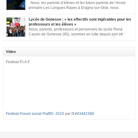
Nous, les parents d’élèves et les futurs parents de l’école
primaire Les Longues Rayes à Eragny-sur-Oise, nous
signons cette pétition pour dire « NON à la fermeture de
classe aux Longues Rayes ». Non à la dégradation continue des conditions
Lycée de Gonesse : « les effectifs sont ingérables pour les
d’accueil et d’apprentissage de nos enfants à l’école primaire. Chaque
professeurs et les élèves »
enfant a droit à […]
Nous, parents, professeurs et personnels du lycée René
Cassin de Gonesse (95), sommes en lutte depuis juin etl ‘
équipe pédagogique en grève depuis le vendredi 2
septembre pour dénoncer les classes surchargées, en cette rentrée 2016-
2017 : – toutes les classes de secondes entre 34 et 35 élèves ! – de
Video
nombreuses classes de première et […]
Festival P.I.A.F.
Festival-Forum social Piaf95- 2015
par
f1443441588