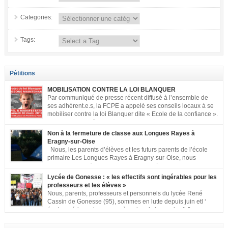
Categories:
Tags:
Pétitions
MOBILISATION CONTRE LA LOI BLANQUER
Par communiqué de presse récent diffusé à l’ensemble de
ses adhérent.e.s, la FCPE a appelé ses conseils locaux à se
mobiliser contre la loi Blanquer dite « Ecole de la confiance ».
Pour vous aider à organiser les actions localement, la FCPE
met à votre disposition ce kit de mobilisation comprenant : 1 affiche
Non à la fermeture de classe aux Longues Rayes à
appelant […]
Eragny-sur-Oise
Nous, les parents d’élèves et les futurs parents de l’école
primaire Les Longues Rayes à Eragny-sur-Oise, nous
signons cette pétition pour dire « NON à la fermeture de
classe aux Longues Rayes ». Non à la dégradation continue des conditions
Lycée de Gonesse : « les effectifs sont ingérables pour les
d’accueil et d’apprentissage de nos enfants à l’école primaire. Chaque
professeurs et les élèves »
enfant a droit à […]
Nous, parents, professeurs et personnels du lycée René
Cassin de Gonesse (95), sommes en lutte depuis juin etl ‘
équipe pédagogique en grève depuis le vendredi 2
septembre pour dénoncer les classes surchargées, en cette rentrée 2016-
2017 : – toutes les classes de secondes entre 34 et 35 élèves ! – de