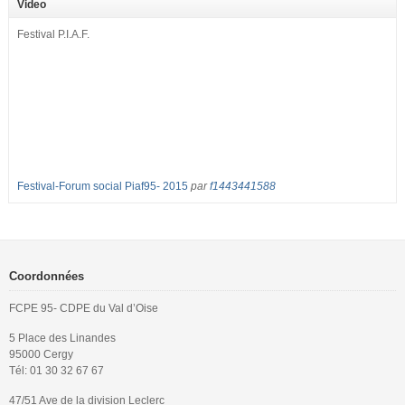
Video
nombreuses classes de première et […]
Festival P.I.A.F.
Festival-Forum social Piaf95- 2015
par
f1443441588
Coordonnées
FCPE 95- CDPE du Val d’Oise
5 Place des Linandes
95000 Cergy
Tél: 01 30 32 67 67
47/51 Ave de la division Leclerc