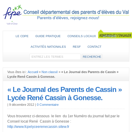
Parents d'élèves, rejoignez-nous!
LE CDPE
GUIDE PRATIQUE
CONSEILS LOCAUX
ACTIONS
ACTIVITÉS NATIONALES
RESF
CONTACT
Vous êtes ici :
Accueil
»
Non classé
»
« Le Journal des Parents de Cassin »
Lycée René Cassin à Gonesse.
« Le Journal des Parents de Cassin »
Lycée René Cassin à Gonesse.
|
9 décembre 2012
|
0 Commentaire
Vous trouverez ci-dessous le lien du 1er Numéro du journal fait par le
Conseil local René Cassin à Gonesse :
http://www.fcpelyceerenecassin.sitew.fr