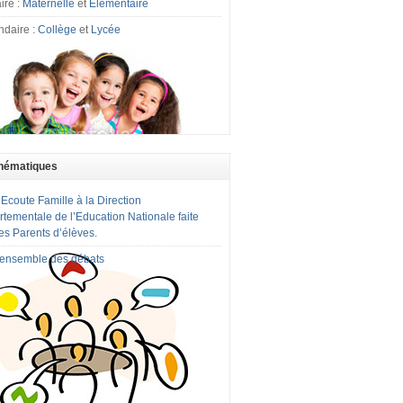
ire :
Maternelle
et
Elémentaire
ndaire :
Collège
et
Lycée
hématiques
 Ecoute Famille à la Direction
tementale de l’Education Nationale faite
es Parents d’élèves.
l'ensemble des débats