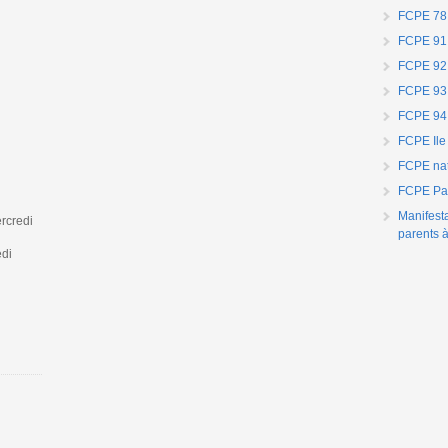
FCPE 78
FCPE 91
FCPE 92
FCPE 93
FCPE 94
FCPE Ile
FCPE nat
FCPE Par
Manifest
rcredi
parents à
edi