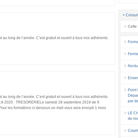
+ Consul
Cette 
au long de l’année. C’est gratuit et ouvert à tous nos adhérents.
Forma
Ferme
Noctu
Ensem
Point 
Dépar
au long de l’année. C’est gratuit et ouvert à tous nos adhérents.
par d
 2019-2020 : TRESORERIELe samedi 28 septembre 2019 de 9
our les formations ci-dessous un mail vous sera envoyé 1 mois
LE CH
de ni
Courri