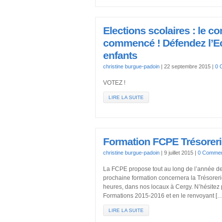
Elections scolaires : le c
commencé ! Défendez l’Ec
enfants
christine burgue-padoin
|
22 septembre 2015
|
0 
VOTEZ !
LIRE LA SUITE
Formation FCPE Trésoreri
christine burgue-padoin
|
9 juillet 2015
|
0 Commen
La FCPE propose tout au long de l’année des
prochaine formation concernera la Trésoreri
heures, dans nos locaux à Cergy. N’hésitez p
Formations 2015-2016 et en le renvoyant […
LIRE LA SUITE