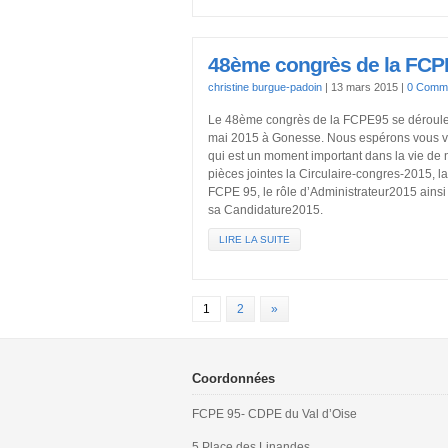
48ème congrès de la FCP
christine burgue-padoin
|
13 mars 2015
|
0 Comme
Le 48ème congrès de la FCPE95 se déroule
mai 2015 à Gonesse. Nous espérons vous vo
qui est un moment important dans la vie de 
pièces jointes la Circulaire-congres-2015, l
FCPE 95, le rôle d’Administrateur2015 ains
sa Candidature2015.
LIRE LA SUITE
1
2
»
Coordonnées
FCPE 95- CDPE du Val d’Oise
5 Place des Linandes