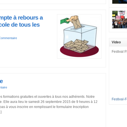
mobilisat
cette pét
aux Longu
ompte à rebours a
des condi
ole de tous les
enfants à 
sommes en
Commentaire
en grève 
Video
dénoncer 
2016-2017
Festival P.
et 35 élè
[…]
e
taire
 formations gratuites et ouvertes à tous nos adhérents. Notre
Festival-
e. Elle aura lieu le samedi 26 septembre 2015 de 9 heures à 12
as à vous inscrire en remplissant le formulaire Inscription
]