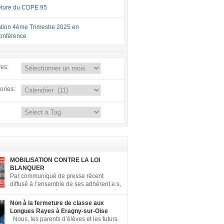
ture du CDPE 95
tion 4ème Trimestre 2025 en
conférence
ves:
ories:
MOBILISATION CONTRE LA LOI
BLANQUER
Par communiqué de presse récent
diffusé à l’ensemble de ses adhérent.e.s,
la FCPE a appelé ses conseils locaux à
er contre la loi Blanquer dite « Ecole de la
Non à la fermeture de classe aux
 ». Pour vous aider à organiser les actions
Longues Rayes à Eragny-sur-Oise
, la FCPE met à votre disposition ce kit de
Nous, les parents d’élèves et les futurs