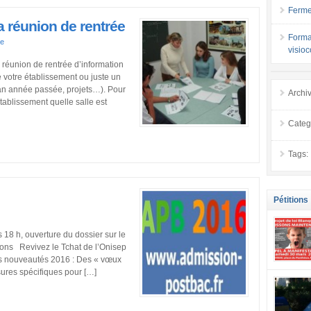
Ferme
a réunion de rentrée
Forma
re
visio
 réunion de rentrée d’information
de votre établissement ou juste un
lan année passée, projets…). Pour
Archi
’établissement quelle salle est
Categ
Tags:
Pétitions
 18 h, ouverture du dossier sur le
tions Revivez le Tchat de l’Onisep
es nouveautés 2016 : Des « vœux
sures spécifiques pour […]
se mobilis
confiance
localement