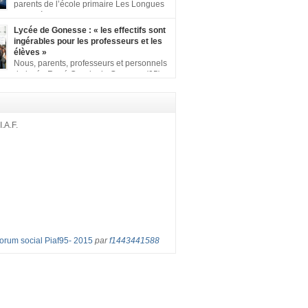
ion comprenant : 1 affiche appelant […]
parents de l’école primaire Les Longues
Rayes à Eragny-sur-Oise, nous signons
ition pour dire « NON à la fermeture de classe
Lycée de Gonesse : « les effectifs sont
es Rayes ». Non à la dégradation continue
ingérables pour les professeurs et les
tions d’accueil et d’apprentissage de nos
élèves »
l’école primaire. Chaque enfant a droit à […]
Nous, parents, professeurs et personnels
du lycée René Cassin de Gonesse (95),
 lutte depuis juin etl ‘ équipe pédagogique
depuis le vendredi 2 septembre pour
les classes surchargées, en cette rentrée
 : – toutes les classes de secondes entre 34
I.A.F.
ves ! – de nombreuses classes de première et
Forum social Piaf95- 2015
par
f1443441588