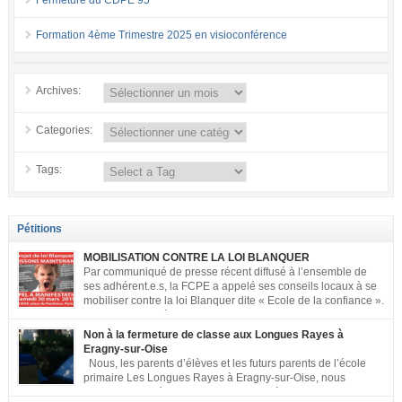
Fermeture du CDPE 95
Formation 4ème Trimestre 2025 en visioconférence
Archives:
Categories:
Tags:
Pétitions
MOBILISATION CONTRE LA LOI BLANQUER
Par communiqué de presse récent diffusé à l’ensemble de
ses adhérent.e.s, la FCPE a appelé ses conseils locaux à se
mobiliser contre la loi Blanquer dite « Ecole de la confiance ».
Pour vous aider à organiser les actions localement, la FCPE
met à votre disposition ce kit de mobilisation comprenant : 1 affiche
Non à la fermeture de classe aux Longues Rayes à
appelant […]
Eragny-sur-Oise
Nous, les parents d’élèves et les futurs parents de l’école
primaire Les Longues Rayes à Eragny-sur-Oise, nous
signons cette pétition pour dire « NON à la fermeture de