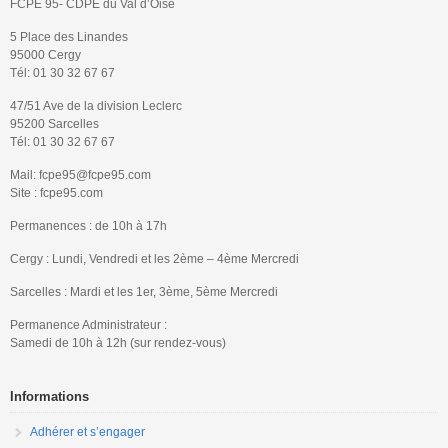
FCPE 95- CDPE du Val d’Oise
5 Place des Linandes
95000 Cergy
Tél: 01 30 32 67 67
47/51 Ave de la division Leclerc
95200 Sarcelles
Tél: 01 30 32 67 67
Mail: fcpe95@fcpe95.com
Site : fcpe95.com
Permanences : de 10h à 17h
Cergy : Lundi, Vendredi et les 2ème – 4ème Mercredi
Sarcelles : Mardi et les 1er, 3ème, 5ème Mercredi
Permanence Administrateur :
Samedi de 10h à 12h (sur rendez-vous)
Informations
Adhérer et s’engager