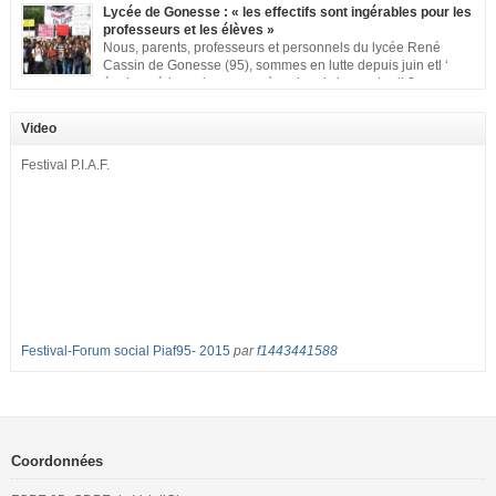
classe aux Longues Rayes ». Non à la dégradation continue des conditions
Lycée de Gonesse : « les effectifs sont ingérables pour les
d’accueil et d’apprentissage de nos enfants à l’école primaire. Chaque
professeurs et les élèves »
enfant a droit à […]
Nous, parents, professeurs et personnels du lycée René
Cassin de Gonesse (95), sommes en lutte depuis juin etl ‘
équipe pédagogique en grève depuis le vendredi 2
septembre pour dénoncer les classes surchargées, en cette rentrée 2016-
2017 : – toutes les classes de secondes entre 34 et 35 élèves ! – de
Video
nombreuses classes de première et […]
Festival P.I.A.F.
Festival-Forum social Piaf95- 2015
par
f1443441588
Coordonnées