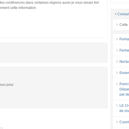
des conférences dans certaines régions aussi je vous serais fort
ement cette information.
+ Consul
Cette 
Forma
Ferme
Noctu
Ensem
Point 
vous pour
Dépar
par d
LE CH
de ni
Courri