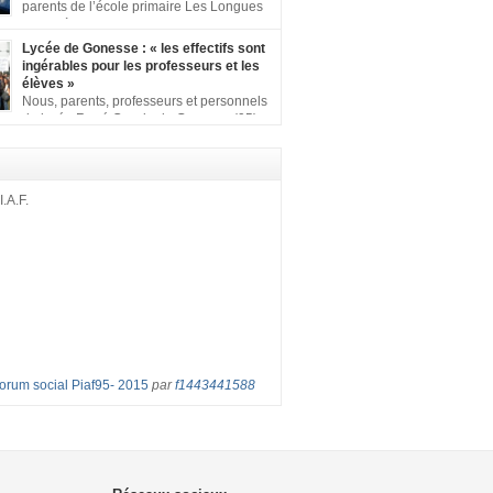
ion comprenant : 1 affiche appelant […]
parents de l’école primaire Les Longues
Rayes à Eragny-sur-Oise, nous signons
ition pour dire « NON à la fermeture de classe
Lycée de Gonesse : « les effectifs sont
es Rayes ». Non à la dégradation continue
ingérables pour les professeurs et les
tions d’accueil et d’apprentissage de nos
élèves »
l’école primaire. Chaque enfant a droit à […]
Nous, parents, professeurs et personnels
du lycée René Cassin de Gonesse (95),
 lutte depuis juin etl ‘ équipe pédagogique
depuis le vendredi 2 septembre pour
les classes surchargées, en cette rentrée
 : – toutes les classes de secondes entre 34
I.A.F.
ves ! – de nombreuses classes de première et
Forum social Piaf95- 2015
par
f1443441588