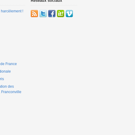
Réseaux sociaux
 harcèlement !
 de France
ionale
is
ation des
 Franconville