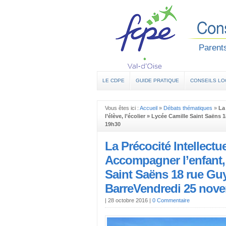
Parents
LE CDPE
GUIDE PRATIQUE
CONSEILS L
Vous êtes ici :
Accueil
»
Débats thématiques
»
La
l’élève, l’écolier » Lycée Camille Saint Saën
19h30
La Précocité Intellect
Accompagner l’enfant, l
Saint Saëns 18 rue Guy
BarreVendredi 25 nov
|
28 octobre 2016
|
0 Commentaire