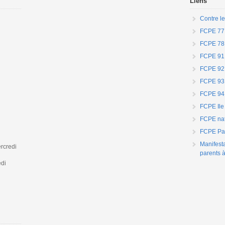
Liens
Contre le
FCPE 77
FCPE 78
FCPE 91
FCPE 92
FCPE 93
FCPE 94
FCPE Ile
FCPE nat
FCPE Par
Manifest
rcredi
parents à
edi