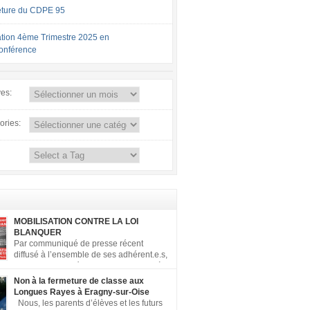
ture du CDPE 95
tion 4ème Trimestre 2025 en
conférence
ves:
ories:
MOBILISATION CONTRE LA LOI
BLANQUER
Par communiqué de presse récent
diffusé à l’ensemble de ses adhérent.e.s,
la FCPE a appelé ses conseils locaux à
er contre la loi Blanquer dite « Ecole de la
Non à la fermeture de classe aux
 ». Pour vous aider à organiser les actions
Longues Rayes à Eragny-sur-Oise
, la FCPE met à votre disposition ce kit de
Nous, les parents d’élèves et les futurs