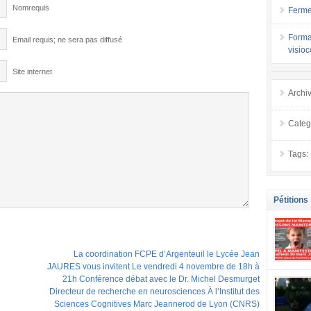
Nomrequis
Ferme
Forma
Email requis; ne sera pas diffusé
visio
Site internet
Archi
Categ
Tags:
Pétitions
La coordination FCPE d’Argenteuil le Lycée Jean
JAURES vous invitent Le vendredi 4 novembre de 18h à
se mobilis
21h Conférence débat avec le Dr. Michel Desmurget
confiance
Directeur de recherche en neurosciences À l’Institut des
localement
Sciences Cognitives Marc Jeannerod de Lyon (CNRS)