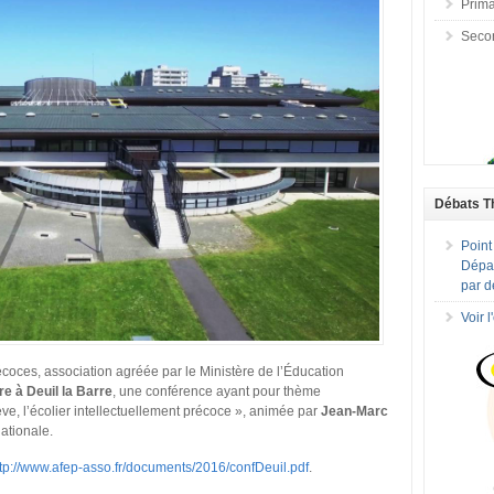
Prima
Seco
Débats T
Point
Dépar
par d
Voir 
écoces, association agréée par le Ministère de l’Éducation
e à Deuil la Barre
, une conférence ayant pour thème
ve, l’écolier intellectuellement précoce », animée par
Jean-Marc
ationale.
tp://www.afep-asso.fr/
documents/2016/confDeuil.pdf
.