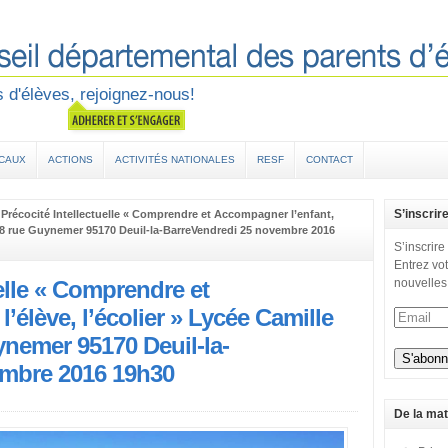
 d'élèves, rejoignez-nous!
OCAUX
ACTIONS
ACTIVITÉS NATIONALES
RESF
CONTACT
S’inscrir
 Précocité Intellectuelle « Comprendre et Accompagner l’enfant,
s 18 rue Guynemer 95170 Deuil-la-BarreVendredi 25 novembre 2016
S’inscrire
Entrez vot
uelle « Comprendre et
nouvelles
’élève, l’écolier » Lycée Camille
nemer 95170 Deuil-la-
embre 2016 19h30
De la mat