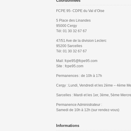
Coordonnées
FCPE 95- CDPE du Val d’Oise
5 Place des Linandes
95000 Cergy
Tél: 01 30 32 67 67
47/51 Ave de la division Leclerc
95200 Sarcelles
Tél: 01 30 32 67 67
Mail: fcpe95@fcpe95.com
Site : fcpe95.com
Permanences : de 10h à 17h
Cergy : Lundi, Vendredi et les 2ème – 4ème Me
Sarcelles : Mardi et les 1er, 3ème, 5ème Mercr
Permanence Administrateur :
Samedi de 10h à 12h (sur rendez-vous)
Informations