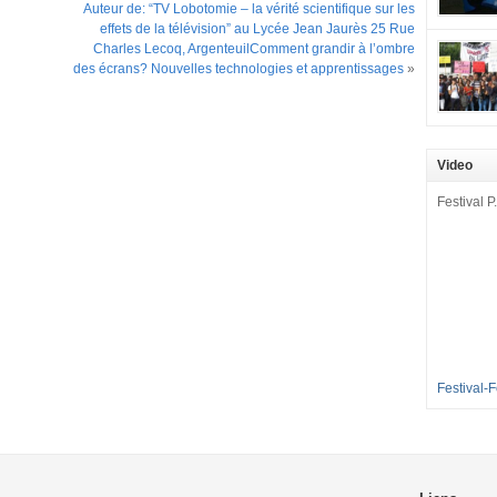
mobilisat
Auteur de: “TV Lobotomie – la vérité scientifique sur les
effets de la télévision” au Lycée Jean Jaurès 25 Rue
cette pét
Charles Lecoq, ArgenteuilComment grandir à l’ombre
aux Longu
des écrans? Nouvelles technologies et apprentissages
»
des condi
enfants à 
sommes en
en grève 
Video
dénoncer 
2016-2017
Festival P.
et 35 élè
[…]
Festival-