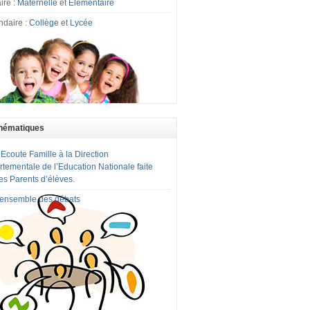
ire :
Maternelle
et
Elémentaire
ndaire :
Collège
et
Lycée
hématiques
 Ecoute Famille à la Direction
tementale de l’Education Nationale faite
es Parents d’élèves.
l'ensemble des débats